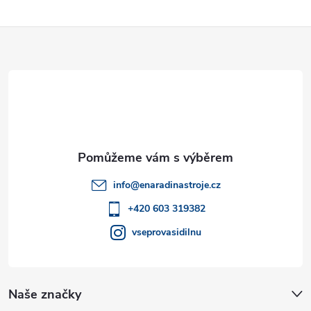
Z
á
p
a
t
info
@
enaradinastroje.cz
í
+420 603 319382
vseprovasidilnu
Naše značky