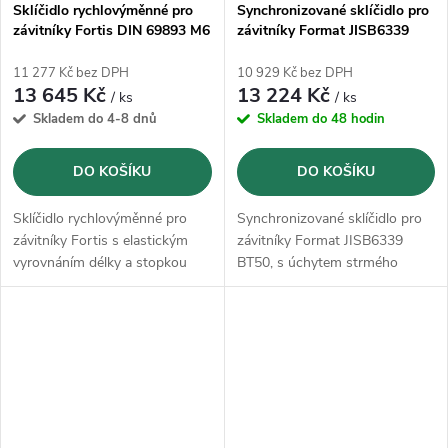
Sklíčidlo rychlovýměnné pro
Synchronizované sklíčidlo pro
závitníky Fortis DIN 69893 M6
závitníky Format JISB6339
- M20 / HSK-A100
BT50, M4-M20, ER25
11 277 Kč bez DPH
10 929 Kč bez DPH
13 645 Kč
13 224 Kč
/ ks
/ ks
Skladem do 4-8 dnů
Skladem do 48 hodin
DO KOŠÍKU
DO KOŠÍKU
Sklíčidlo rychlovýměnné pro
Synchronizované sklíčidlo pro
závitníky Fortis s elastickým
závitníky Format JISB6339
vyrovnáním délky a stopkou
BT50, s úchytem strmého
HSK podle DIN 69893, tvar A
kuželu.