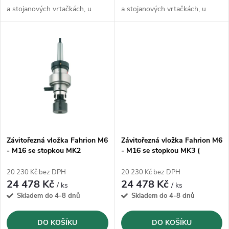
u
k
a stojanových vrtačkách, u
a stojanových vrtačkách, u
k
nichž se pracuje s ručním
nichž se pracuje s ručním
posuvem
posuvem
t
t
ů
ů
Závitořezná vložka Fahrion M6
Závitořezná vložka Fahrion M6
- M16 se stopkou MK2
- M16 se stopkou MK3 (
(5632200)
5632300)
20 230 Kč bez DPH
20 230 Kč bez DPH
24 478 Kč
24 478 Kč
/ ks
/ ks
Skladem do 4-8 dnů
Skladem do 4-8 dnů
DO KOŠÍKU
DO KOŠÍKU