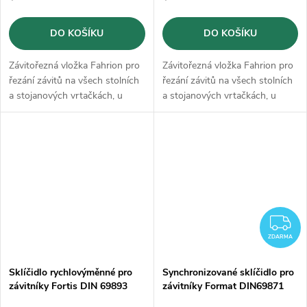
DO KOŠÍKU
DO KOŠÍKU
Závitořezná vložka Fahrion pro
Závitořezná vložka Fahrion pro
řezání závitů na všech stolních
řezání závitů na všech stolních
a stojanových vrtačkách, u
a stojanových vrtačkách, u
nichž se pracuje s ručním
nichž se pracuje s ručním
posuvem
posuvem
Z
ZDARMA
Sklíčidlo rychlovýměnné pro
Synchronizované sklíčidlo pro
závitníky Fortis DIN 69893
závitníky Format DIN69871
M14 - M33 / HSK-A100
SK50, M4-M27, ER32