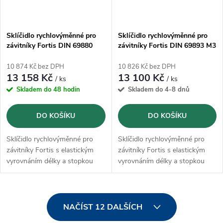
Sklíčidlo rychlovýměnné pro
Sklíčidlo rychlovýměnné pro
závitníky Fortis DIN 69880
závitníky Fortis DIN 69893 M3
M14 - M33 / VDI50
- M12 / HSK-A100
10 874 Kč bez DPH
10 826 Kč bez DPH
13 158 Kč
13 100 Kč
/ ks
/ ks
Skladem do 48 hodin
Skladem do 4-8 dnů
DO KOŠÍKU
DO KOŠÍKU
Sklíčidlo rychlovýměnné pro
Sklíčidlo rychlovýměnné pro
závitníky Fortis s elastickým
závitníky Fortis s elastickým
vyrovnáním délky a stopkou
vyrovnáním délky a stopkou
VDI podle DIN 69880
HSK podle DIN 69893, tvar A
O
NAČÍST 12 DALŠÍCH
v