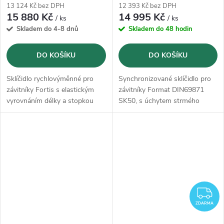
13 124 Kč bez DPH
12 393 Kč bez DPH
15 880 Kč
14 995 Kč
/ ks
/ ks
Skladem do 4-8 dnů
Skladem do 48 hodin
DO KOŠÍKU
DO KOŠÍKU
Sklíčidlo rychlovýměnné pro
Synchronizované sklíčidlo pro
závitníky Fortis s elastickým
závitníky Format DIN69871
vyrovnáním délky a stopkou
SK50, s úchytem strmého
HSK podle DIN 69893, tvar A
kuželu.
Z
ZDARMA