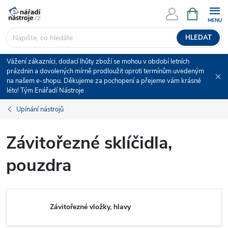
Přejít
NÁKUPNÍ
KOŠÍK
na
obsah
HLEDAT
Vážení zákazníci, dodací lhůty zboží se mohou v období letních
prázdnin a dovolených mírně prodloužit oproti termínům uvedeným
na našem e-shopu. Děkujeme za pochopení a přejeme vám krásné
léto! Tým Enářadí Nástroje
Upínání nástrojů
Závitořezné sklíčidla,
pouzdra
Závitořezné vložky, hlavy