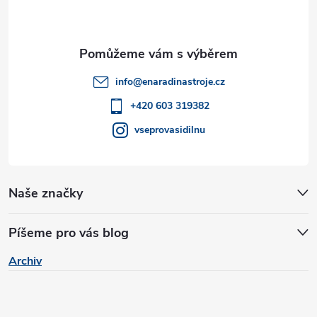
p
v
a
ý
t
p
info
@
enaradinastroje.cz
i
í
+420 603 319382
s
vseprovasidilnu
u
Naše značky
Píšeme pro vás blog
Archiv