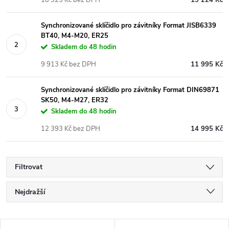
Synchronizované sklíčidlo pro závitníky Format JISB6339
BT40, M4-M20, ER25
Skladem do 48 hodin
9 913 Kč bez DPH
11 995 Kč
Synchronizované sklíčidlo pro závitníky Format DIN69871
SK50, M4-M27, ER32
Skladem do 48 hodin
12 393 Kč bez DPH
14 995 Kč
Filtrovat
Ř
Nejdražší
a
Nejlevnější