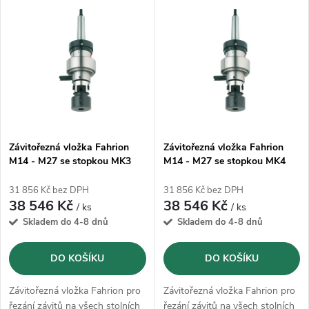
V
Nejprodávanější
z
ý
Abecedně
e
p
n
i
í
s
p
Závitořezná vložka Fahrion
Závitořezná vložka Fahrion
M14 - M27 se stopkou MK3
M14 - M27 se stopkou MK4
p
(5633300)
(5633400)
r
31 856 Kč bez DPH
31 856 Kč bez DPH
r
38 546 Kč
38 546 Kč
/ ks
/ ks
o
Skladem do 4-8 dnů
Skladem do 4-8 dnů
o
d
DO KOŠÍKU
DO KOŠÍKU
d
u
Závitořezná vložka Fahrion pro
Závitořezná vložka Fahrion pro
řezání závitů na všech stolních
řezání závitů na všech stolních