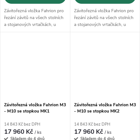
Závitořezná vložka Fahrion pro
Závitořezná vložka Fahrion pro
řezání závitů na všech stolních
řezání závitů na všech stolních
a stojanových vrtačkách, u
a stojanových vrtačkách, u
nichž se pracuje s ručním
nichž se pracuje s ručním
posuvem
posuvem
Závitořezná vložka Fahrion M3
Závitořezná vložka Fahrion M3
- M10 se stopkou MK1
- M10 se stopkou MK2
(5631100)
(5631200)
14 843 Kč bez DPH
14 843 Kč bez DPH
17 960 Kč
17 960 Kč
/ ks
/ ks
Skladem do 4 dnů
Skladem do 4 dnů