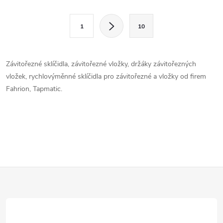
l
S
1
10
t
á
r
d
á
Závitořezné sklíčidla, závitořezné vložky, držáky závitořezných
a
n
vložek, rychlovýměnné sklíčidla pro závitořezné a vložky od firem
k
Fahrion, Tapmatic.
c
o
í
v
á
p
n
r
í
Z
v
k
á
y