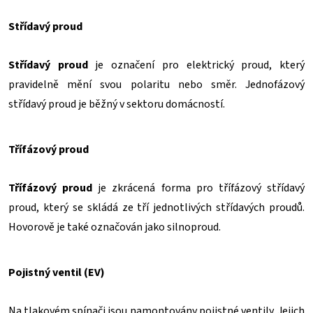
Střídavý proud
Střídavý proud
je označení pro elektrický proud, který
pravidelně mění svou polaritu nebo směr. Jednofázový
střídavý proud je běžný v sektoru domácností.
Třífázový proud
Třífázový proud
je zkrácená forma pro třífázový střídavý
proud, který se skládá ze tří jednotlivých střídavých proudů.
Hovorově je také označován jako silnoproud.
Pojistný ventil (EV)
Na tlakovém spínači jsou namontovány pojistné ventily. Jejich