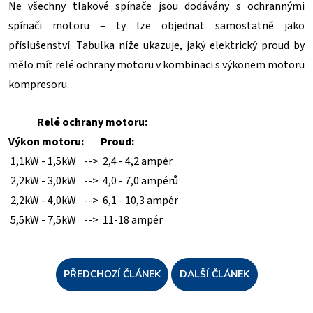
Ne všechny tlakové spínače jsou dodávány s ochrannými
spínači motoru – ty lze objednat samostatně jako
příslušenství. Tabulka níže ukazuje, jaký elektrický proud by
mělo mít relé ochrany motoru v kombinaci s výkonem motoru
kompresoru.
Relé ochrany motoru:
Výkon motoru:
Proud:
1,1kW - 1,5kW
-->
2,4 - 4,2 ampér
2,2kW - 3,0kW
-->
4,0 - 7,0 ampérů
2,2kW - 4,0kW
-->
6,1 - 10,3 ampér
5,5kW - 7,5kW
-->
11-18 ampér
PŘEDCHOZÍ ČLÁNEK
DALŠÍ ČLÁNEK