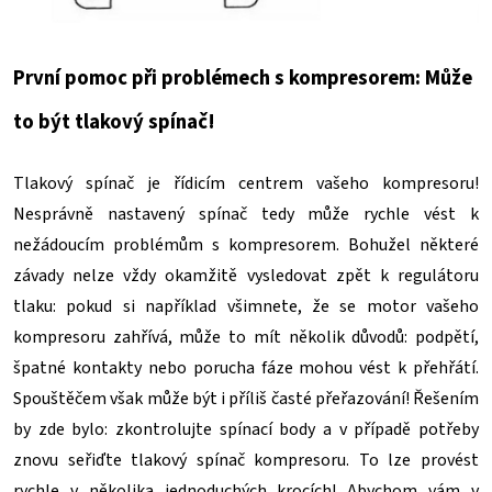
První pomoc při problémech s kompresorem: Může
to být tlakový spínač!
Tlakový spínač je řídicím centrem vašeho kompresoru!
Nesprávně nastavený spínač tedy může rychle vést k
nežádoucím problémům s kompresorem. Bohužel některé
závady nelze vždy okamžitě vysledovat zpět k regulátoru
tlaku: pokud si například všimnete, že se motor vašeho
kompresoru zahřívá, může to mít několik důvodů: podpětí,
špatné kontakty nebo porucha fáze mohou vést k přehřátí.
Spouštěčem však může být i příliš časté přeřazování! Řešením
by zde bylo: zkontrolujte spínací body a v případě potřeby
znovu seřiďte tlakový spínač kompresoru. To lze provést
rychle v několika jednoduchých krocích! Abychom vám v