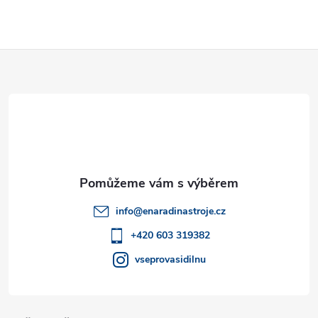
Z
á
p
a
t
info
@
enaradinastroje.cz
í
+420 603 319382
vseprovasidilnu