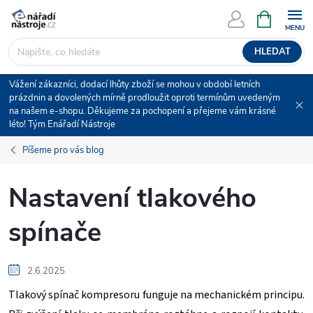
Přejít
NÁKUPNÍ
KOŠÍK
na
obsah
HLEDAT
Vážení zákazníci, dodací lhůty zboží se mohou v období letních
prázdnin a dovolených mírně prodloužit oproti termínům uvedeným
na našem e-shopu. Děkujeme za pochopení a přejeme vám krásné
léto! Tým Enářadí Nástroje
Píšeme pro vás blog
Nastavení tlakového
spínače
2.6.2025
Tlakový spínač kompresoru funguje na mechanickém principu.