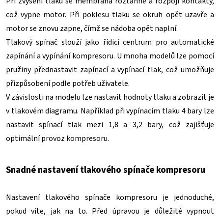
Při zvýšení tlaku se membrána roztáhne a rozpojí kontakty,
což vypne motor. Při poklesu tlaku se okruh opět uzavře a
motor se znovu zapne, čímž se nádoba opět naplní.
Tlakový spínač slouží jako řídicí centrum pro automatické
zapínání a vypínání kompresoru. U mnoha modelů lze pomocí
pružiny přednastavit zapínací a vypínací tlak, což umožňuje
přizpůsobení podle potřeb uživatele.
V závislosti na modelu lze nastavit hodnoty tlaku a zobrazit je
v tlakovém diagramu. Například při vypínacím tlaku 4 bary lze
nastavit spínací tlak mezi 1,8 a 3,2 bary, což zajišťuje
optimální provoz kompresoru.
Snadné nastavení tlakového spínače kompresoru
Nastavení tlakového spínače kompresoru je jednoduché,
pokud víte, jak na to. Před úpravou je důležité vypnout