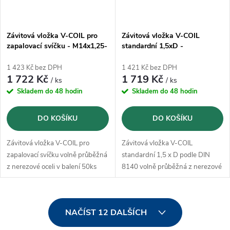
Závitová vložka V-COIL pro
Závitová vložka V-COIL
zapalovací svíčku - M14x1,25-
standardní 1,5xD -
8,4mm (50ks)
M14x2(50ks)
1 423 Kč bez DPH
1 421 Kč bez DPH
1 722 Kč
1 719 Kč
/ ks
/ ks
Skladem do 48 hodin
Skladem do 48 hodin
DO KOŠÍKU
DO KOŠÍKU
Závitová vložka V-COIL pro
Závitová vložka V-COIL
zapalovací svíčku volně průběžná
standardní 1,5 x D podle DIN
z nerezové oceli v balení 50ks
8140 volně průběžná z nerezové
oceli v balení 100ks
O
NAČÍST 12 DALŠÍCH
v