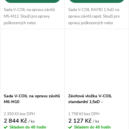
Sada V-COIL na opravu závitů
Sada V-COIL RAPID 1,5xD na
M5-M12. Slouží pro opravy
opravu závitů rapid. Slouží pro
poškozených nebo
opravy poškozených nebo
opotřebovaných závitů a opravy
opotřebovaných závitů a opravy
zmetků.
zmetků.
Sada V-COIL na opravu závitů
Závitová vložka V-COIL
M6-M10
standardní 1,5xD -
M16x2(50ks)
2 350 Kč bez DPH
1 758 Kč bez DPH
2 844 Kč
2 127 Kč
/ ks
/ ks
Skladem do 48 hodin
Skladem do 48 hodin