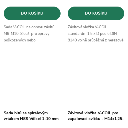
DO KOŠÍKU
DO KOŠÍKU
Sada V-COIL na opravu závitů
Závitová vložka V-COIL
M6-M10. Slouží pro opravy
standardní 1,5 x D podle DIN
poškozených nebo
8140 volně průběžná z nerezové
opotřebovaných závitů a opravy
oceli v balení 100ks
zmetků.
Sada bitů se spirálovým
Závitová vložka V-COIL pro
vrtákem HSS Völkel 1-10 mm
zapalovací svíčku - M14x1,25-
(67100)
12,4mm (50ks)