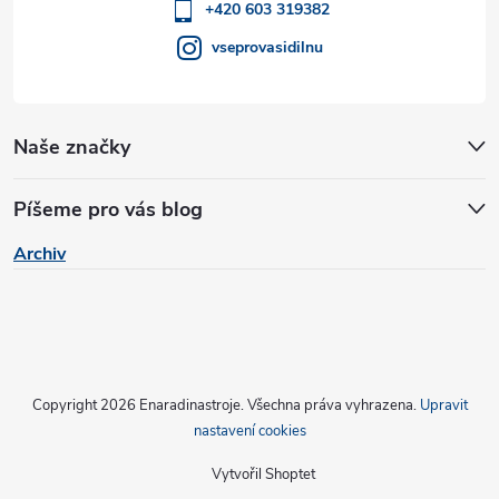
í
+420 603 319382
v
vseprovasidilnu
ý
p
Naše značky
i
s
Píšeme pro vás blog
u
Archiv
Copyright 2026
Enaradinastroje
. Všechna práva vyhrazena.
Upravit
nastavení cookies
Vytvořil Shoptet