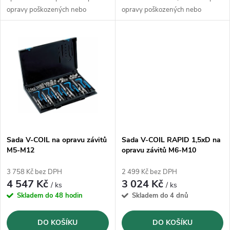
u
k
opravy poškozených nebo
opravy poškozených nebo
k
opotřebovaných závitů a opravy
opotřebovaných závitů a opravy
t
zmetků.
zmetků.
t
ů
ů
Sada V-COIL na opravu závitů
Sada V-COIL RAPID 1,5xD na
M5-M12
opravu závitů M6-M10
3 758 Kč bez DPH
2 499 Kč bez DPH
4 547 Kč
3 024 Kč
/ ks
/ ks
Skladem do 48 hodin
Skladem do 4 dnů
DO KOŠÍKU
DO KOŠÍKU