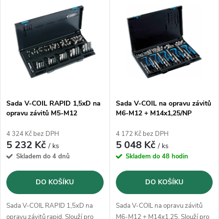
V
Nejprodávanější
z
ý
Abecedně
e
p
n
i
í
s
p
Sada V-COIL RAPID 1,5xD na
Sada V-COIL na opravu závitů
opravu závitů M5-M12
M6-M12 + M14x1,25/NP
p
r
4 324 Kč bez DPH
4 172 Kč bez DPH
r
5 232 Kč
5 048 Kč
/ ks
/ ks
o
Skladem do 4 dnů
Skladem do 48 hodin
o
d
DO KOŠÍKU
DO KOŠÍKU
d
u
Sada V-COIL RAPID 1,5xD na
Sada V-COIL na opravu závitů
opravu závitů rapid. Slouží pro
M6-M12 + M14x1,25. Slouží pro