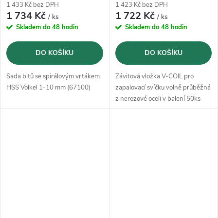
1 433 Kč bez DPH
1 423 Kč bez DPH
1 734 Kč
1 722 Kč
/ ks
/ ks
Skladem do 48 hodin
Skladem do 48 hodin
DO KOŠÍKU
DO KOŠÍKU
Sada bitů se spirálovým vrtákem
Závitová vložka V-COIL pro
HSS Völkel 1-10 mm (67100)
zapalovací svíčku volně průběžná
z nerezové oceli v balení 50ks