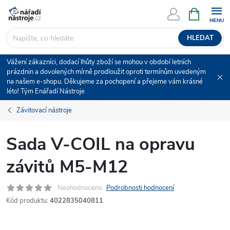
Přejít
NÁKUPNÍ
KOŠÍK
na
obsah
HLEDAT
Vážení zákazníci, dodací lhůty zboží se mohou v období letních
prázdnin a dovolených mírně prodloužit oproti termínům uvedeným
na našem e-shopu. Děkujeme za pochopení a přejeme vám krásné
léto! Tým Enářadí Nástroje
Závitovací nástroje
Sada V-COIL na opravu
závitů M5-M12
Neohodnoceno
Podrobnosti hodnocení
Kód produktu:
4022835040811