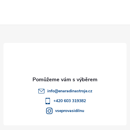
Z
á
p
a
t
info
@
enaradinastroje.cz
í
+420 603 319382
vseprovasidilnu