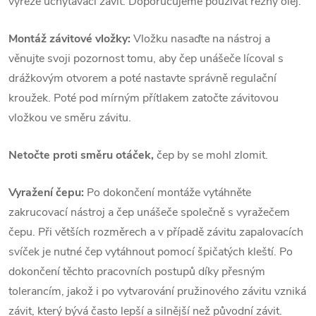
vyřeže uchytávací závit. Doporučujeme používat řezný olej.
Montáž závitové vložky:
Vložku nasaďte na nástroj a
věnujte svoji pozornost tomu, aby čep unášeče lícoval s
drážkovým otvorem a poté nastavte správně regulační
kroužek. Poté pod mírným přítlakem zatočte závitovou
vložkou ve směru závitu.
Netočte proti směru otáček,
čep by se mohl zlomit.
Vyražení čepu:
Po dokončení montáže vytáhněte
zakrucovací nástroj a čep unášeče společně s vyražečem
čepu. Při větších rozměrech a v případě závitu zapalovacích
svíček je nutné čep vytáhnout pomocí špičatých kleští. Po
dokončení těchto pracovních postupů díky přesným
tolerancím, jakož i po vytvarování pružinového závitu vzniká
závit, který bývá často lepší a silnější než původní závit.