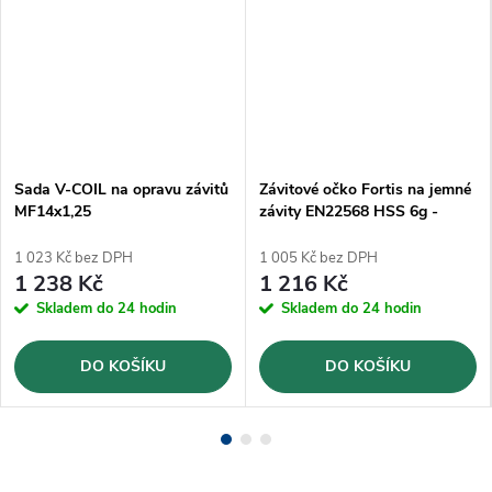
Sada V-COIL na opravu závitů
Závitové očko Fortis na jemné
MF14x1,25
závity EN22568 HSS 6g -
M20x1,5
1 023 Kč bez DPH
1 005 Kč bez DPH
1 238 Kč
1 216 Kč
Skladem do 24 hodin
Skladem do 24 hodin
DO KOŠÍKU
DO KOŠÍKU