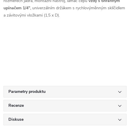
rozměrech jádra, montážní nástroj, lamač čepů
vždy s 6hranným
upínačem 1/4",
univerzálním držákem s rychlovýměnným sklíčidlem
a závitovými vložkami (1,5 x D).
Parametry produktu
Recenze
Diskuse