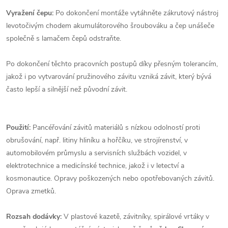
Vyražení čepu:
Po dokončení montáže vytáhněte zákrutový nástroj
levotočivým chodem akumulátorového šroubováku a čep unášeče
společně s lamačem čepů odstraňte.
Po dokončení těchto pracovních postupů díky přesným tolerancím,
jakož i po vytvarování pružinového závitu vzniká závit, který bývá
často lepší a silnější než původní závit.
Použití:
Pancéřování závitů materiálů s nízkou odolností proti
obrušování, např. litiny hliníku a hořčíku, ve strojírenství, v
automobilovém průmyslu a servisních službách vozidel, v
elektrotechnice a medicínské technice, jakož i v letectví a
kosmonautice. Opravy poškozených nebo opotřebovaných závitů.
Oprava zmetků.
Rozsah dodávky:
V plastové kazetě, závitníky, spirálové vrtáky v