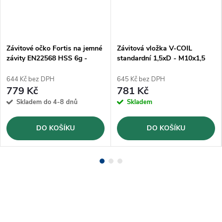
Závitové očko Fortis na jemné
Závitová vložka V-COIL
závity EN22568 HSS 6g -
standardní 1,5xD - M10x1,5
M14x1
(100ks)
644 Kč bez DPH
645 Kč bez DPH
779 Kč
781 Kč
Skladem do 4-8 dnů
Skladem
DO KOŠÍKU
DO KOŠÍKU