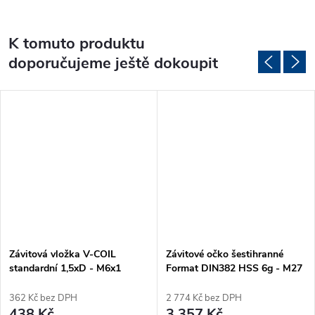
K tomuto produktu
doporučujeme ještě dokoupit
Závitová vložka V-COIL
Závitové očko šestihranné
standardní 1,5xD - M6x1
Format DIN382 HSS 6g - M27
(100ks)
362 Kč bez DPH
2 774 Kč bez DPH
438 Kč
3 357 Kč