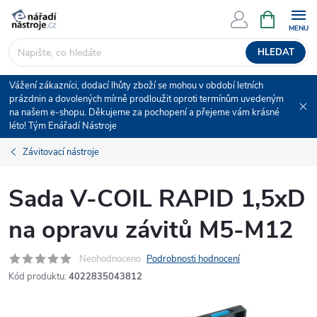
Přejít
NÁKUPNÍ
KOŠÍK
na
obsah
HLEDAT
Vážení zákazníci, dodací lhůty zboží se mohou v období letních
prázdnin a dovolených mírně prodloužit oproti termínům uvedeným
na našem e-shopu. Děkujeme za pochopení a přejeme vám krásné
léto! Tým Enářadí Nástroje
Závitovací nástroje
Sada V-COIL RAPID 1,5xD
na opravu závitů M5-M12
Neohodnoceno
Podrobnosti hodnocení
Kód produktu:
4022835043812