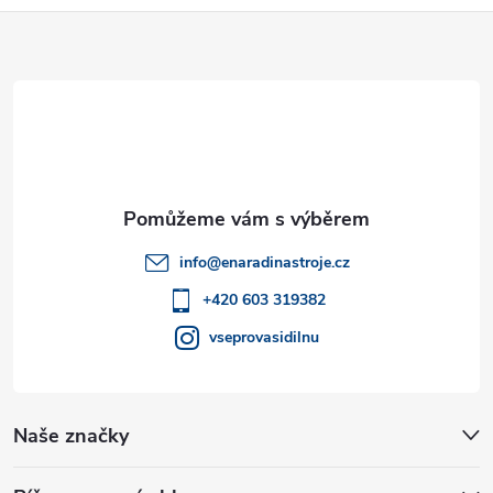
Z
á
p
a
t
info
@
enaradinastroje.cz
í
+420 603 319382
vseprovasidilnu
Naše značky