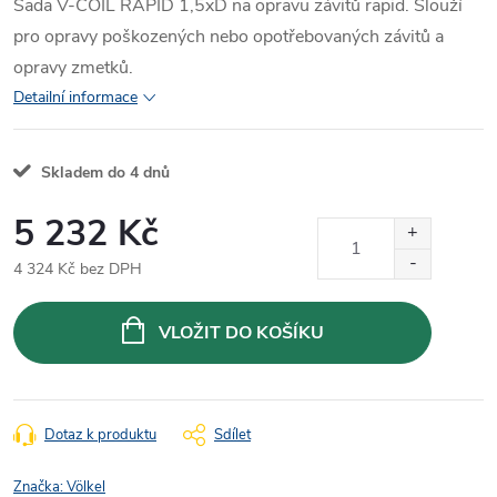
Sada V-COIL RAPID 1,5xD na opravu závitů rapid. Slouží
pro opravy poškozených nebo opotřebovaných závitů a
opravy zmetků.
Detailní informace
Skladem do 4 dnů
5 232 Kč
4 324 Kč bez DPH
Měrná
cena:
VLOŽIT DO KOŠÍKU
Dotaz k produktu
Sdílet
Značka:
Völkel