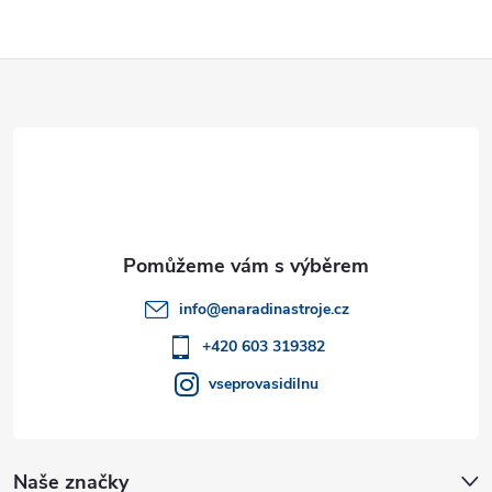
Z
á
p
a
t
info
@
enaradinastroje.cz
í
+420 603 319382
vseprovasidilnu
Naše značky