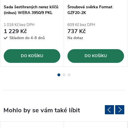
Sada šestihraných nerez klíčů
Šroubová svěrka Format
(inbus) WERA 3950/9 PKL
GZF20-2K
(05022720001)
1 016 Kč bez DPH
609 Kč bez DPH
1 229 Kč
737 Kč
Skladem do 4-8 dnů
Na dotaz
DO KOŠÍKU
DO KOŠÍKU