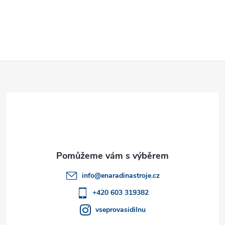
Z
á
p
a
t
info
@
enaradinastroje.cz
í
+420 603 319382
vseprovasidilnu