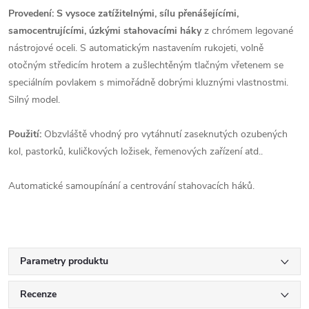
Provedení: S vysoce zatížitelnými, sílu přenášejícími,
samocentrujícími, úzkými stahovacími háky
z chrómem legované
nástrojové oceli. S automatickým nastavením rukojeti, volně
otočným středicím hrotem a zušlechtěným tlačným vřetenem se
speciálním povlakem s mimořádně dobrými kluznými vlastnostmi.
Silný model.
Použití:
Obzvláště vhodný pro vytáhnutí zaseknutých ozubených
kol, pastorků, kuličkových ložisek, řemenových zařízení atd..
Automatické samoupínání a centrování stahovacích háků.
Parametry produktu
Recenze