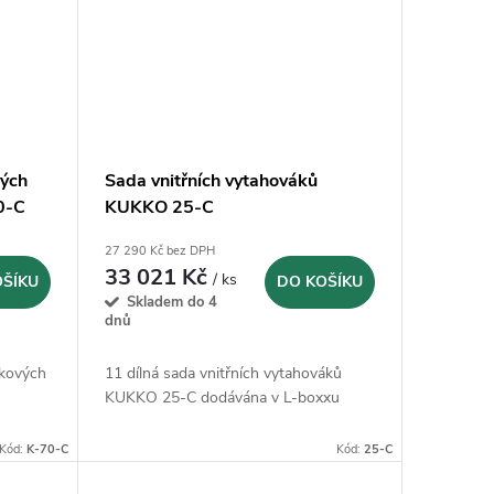
vých
Sada vnitřních vytahováků
0-C
KUKKO 25-C
27 290 Kč bez DPH
33 021 Kč
/ ks
OŠÍKU
DO KOŠÍKU
Skladem do 4
dnů
čkových
11 dílná sada vnitřních vytahováků
KUKKO 25-C dodávána v L-boxxu
Kód:
K-70-C
Kód:
25-C