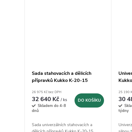
Sada stahovacích a dělicích
Unive
přípravků Kukko K-20-15
Kukko
26 975 Kč bez DPH
25 190 
32 640 Kč
30 4
/ ks
DO KOŠÍKU
Skladem do 4-8
Skl
dnů
týdny
Sada univerzálních stahovacích a
Univerz
dělicích přípravků Kukko K-20-15
silnou