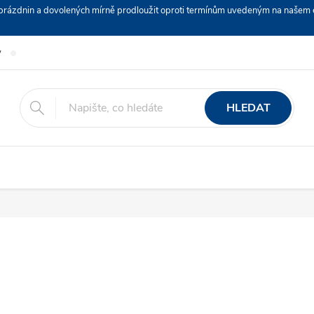
ch prázdnin a dovolených mírně prodloužit oproti termínům uvedeným na naš
y
Podmínky ochrany osobních údajů
Nákup na splátky ESSOX
HLEDAT