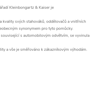
adí Kleinbongartz & Kaiser je
 kvality svých stahováků, oddělovačů a vnitřních
o všeobecným synonymem pro tyto pomůcky.
 související s automobilovým odvětvím, se vyvinula
ality a vše je směřováno k zákazníkovým výhodám.