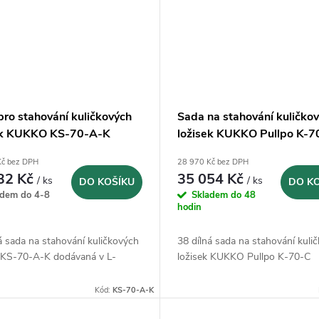
pro stahování kuličkových
Sada na stahování kuličko
ek KUKKO KS-70-A-K
ložisek KUKKO Pullpo K-7
Kč bez DPH
28 970 Kč bez DPH
32 Kč
35 054 Kč
/ ks
/ ks
DO KOŠÍKU
DO K
adem do 4-8
Skladem do 48
hodin
á sada na stahování kuličkových
38 dílná sada na stahování kuli
k KS-70-A-K dodávaná v L-
ložisek KUKKO Pullpo K-70-C
Kód:
KS-70-A-K