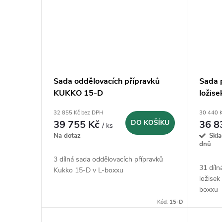
Sada oddělovacích přípravků
Sada 
KUKKO 15-D
ložis
32 855 Kč bez DPH
30 440 
39 755 Kč
DO KOŠÍKU
36 8
/ ks
Na dotaz
Skl
dnů
3 dílná sada oddělovacích přípravků
31 díln
Kukko 15-D v L-boxxu
ložise
boxxu
Kód:
15-D