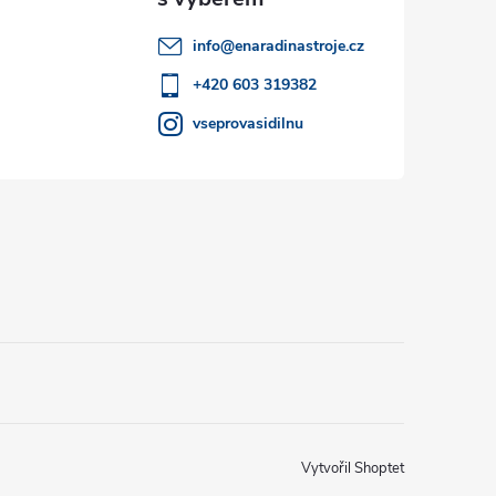
info
@
enaradinastroje.cz
+420 603 319382
vseprovasidilnu
Vytvořil Shoptet