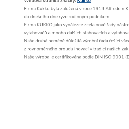
Webová stránka značky:
Kukko
Firma Kukko byla založená v roce 1919 Alfredem K
do dnešního dne ryze rodinným podnikem.
Firma KUKKO jako vynálezce zcela nové řady nástroj
vytahovačů a mnoho dalších stahovacích a vytahov
Naše druhá neméně důležitá výrobní řada řešící vše
z rovnoměrného proudu inovací v tradici našich zakl
Naše výroba je certifikována podle DIN ISO 9001 (