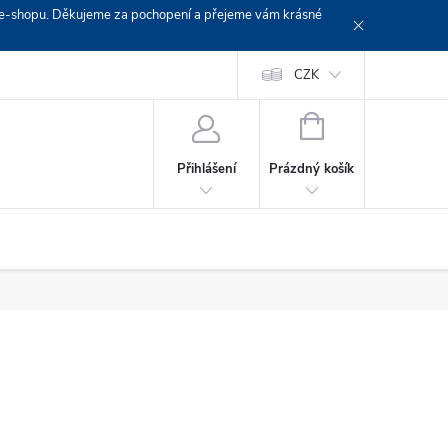
em e-shopu. Děkujeme za pochopení a přejeme vám krásné
Doprava
Platební podmínky
Platba GoPay
CZK
+420 603 319382
NÁKUPNÍ
KOŠÍK
Prázdný košík
Přihlášení