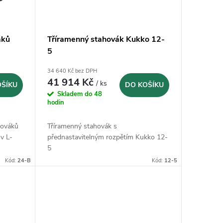
áků
Tříramenný stahovák Kukko 12-
5
34 640 Kč bez DPH
41 914 Kč
/ ks
OŠÍKU
DO KOŠÍKU
Skladem do 48
hodin
hováků
Tříramenný stahovák s
v L-
přednastavitelným rozpětím Kukko 12-
5
Kód:
24-B
Kód:
12-5