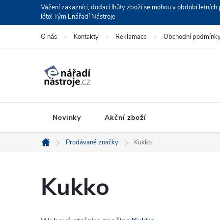
Přejít
Vážení zákazníci, dodací lhůty zboží se mohou v období letní
léto! Tým Enářadí Nástroje
na
obsah
O nás
Kontakty
Reklamace
Obchodní podmínk
Novinky
Akční zboží
Prodávané značky
Kukko
Domů
Kukko