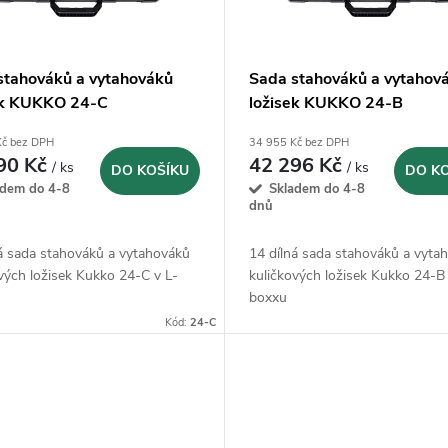
stahováků a vytahováků
Sada stahováků a vytahov
ek KUKKO 24-C
ložisek KUKKO 24-B
Kč bez DPH
34 955 Kč bez DPH
90 Kč
42 296 Kč
/ ks
/ ks
DO KOŠÍKU
DO K
adem do 4-8
Skladem do 4-8
dnů
ná sada stahováků a vytahováků
14 dílná sada stahováků a vyta
vých ložisek Kukko 24-C v L-
kuličkových ložisek Kukko 24-B 
boxxu
Kód:
24-C