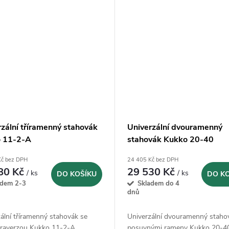
rzální tříramenný stahovák
Univerzální dvouramenný
 11-2-A
stahovák Kukko 20-40
Kč bez DPH
24 405 Kč bez DPH
80 Kč
29 530 Kč
/ ks
/ ks
DO KOŠÍKU
DO K
adem 2-3
Skladem do 4
dnů
ální tříramenný stahovák se
Univerzální dvouramenný staho
 traverzou Kukko 11-2-A
posuvnými rameny Kukko 20-4