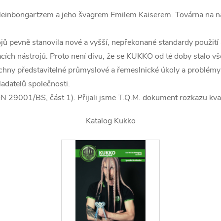
leinbongartzem a jeho švagrem Emilem Kaiserem. Továrna na nář
ů pevně stanovila nové a vyšší, nepřekonané standardy použití a
acích nástrojů. Proto není divu, že se KUKKO od té doby stal
chny představitelné průmyslové a řemeslnické úkoly a problémy
adatelů společnosti.
EN 29001/BS, část 1). Přijali jsme T.Q.M. dokument rozkazu kv
Katalog Kukko