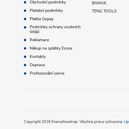
p
Obchodní podmínky
BAMAX
a
r
Platební podmínky
TENG TOOLS
t
Platba Gopay
v
Podmínky ochrany osobních
údajů
k
í
Reklamace
y
Nákup na splátky Essox
v
Kontakty
Doprava
ý
Profesionální servis
p
i
s
u
Copyright 2026
Enaradinastroje
. Všechna práva vyhrazena.
Up