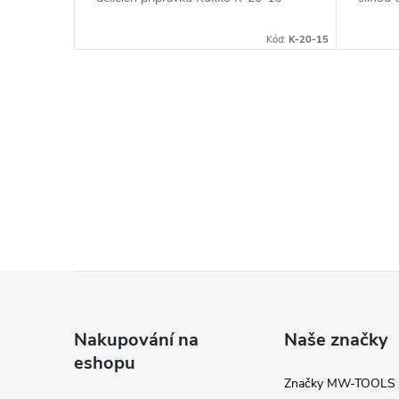
Kód:
K-20-15
O
v
l
á
d
Z
a
c
á
Nakupování na
Naše značky
í
eshopu
p
Značky MW-TOOLS