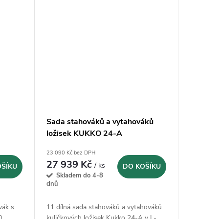
Sada stahováků a vytahováků
ložisek KUKKO 24-A
23 090 Kč bez DPH
27 939 Kč
/ ks
OŠÍKU
DO KOŠÍKU
Skladem do 4-8
dnů
vák s
11 dílná sada stahováků a vytahováků
0
kuličkových ložisek Kukko 24-A v L-