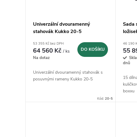
s
r
p
Univerzální dvouramenný
Sada 
o
stahovák Kukko 20-5
ložis
r
d
53 355 Kč bez DPH
46 190 
o
64 560 Kč
DO KOŠÍKU
55 8
/ ks
u
Na dotaz
Skl
d
dnů
k
Univerzální dvouramenný stahovák s
15 díl
u
posuvnými rameny Kukko 20-5
kuličko
t
boxxu
k
Kód:
20-5
ů
t
ů