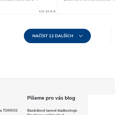
Kód:
11-2-A
S
NAČÍST 12 DALŠÍCH
t
r
á
n
k
o
v
á
Píšeme pro vás blog
n
 a TORROS
Bezdrátové lanové kladkostroje:
í