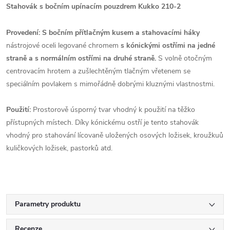
Stahovák s bočním upínacím pouzdrem Kukko 210-2
Provedení: S bočním přítlačným kusem a stahovacími háky
nástrojové oceli legované chromem
s kónickými ostřími na jedné
straně a s normálním ostřími na druhé straně.
S volně otočným
centrovacím hrotem a zušlechtěným tlačným vřetenem se
speciálním povlakem s mimořádně dobrými kluznými vlastnostmi.
Použití:
Prostorově úsporný tvar vhodný k použití na těžko
přístupných místech. Díky kónickému ostří je tento stahovák
vhodný pro stahování lícovaně uložených osových ložisek, kroužkuů
kuličkových ložisek, pastorků atd.
Parametry produktu
Recenze