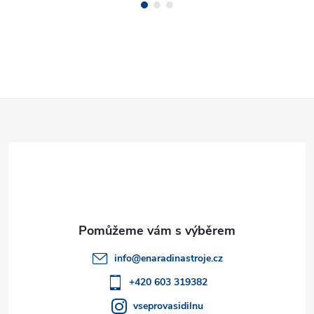
Z
á
p
a
t
info
@
enaradinastroje.cz
í
+420 603 319382
vseprovasidilnu