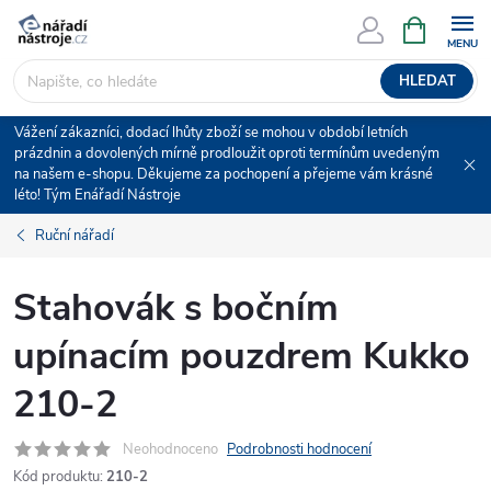
Přejít
NÁKUPNÍ
KOŠÍK
na
obsah
HLEDAT
Vážení zákazníci, dodací lhůty zboží se mohou v období letních
prázdnin a dovolených mírně prodloužit oproti termínům uvedeným
na našem e-shopu. Děkujeme za pochopení a přejeme vám krásné
léto! Tým Enářadí Nástroje
Ruční nářadí
Stahovák s bočním
upínacím pouzdrem Kukko
210-2
Neohodnoceno
Podrobnosti hodnocení
Kód produktu:
210-2