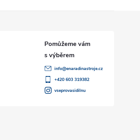
info
@
enaradinastroje.cz
+420 603 319382
vseprovasidilnu