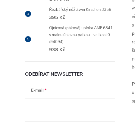
v
Řezbářský nůž Zwei Kirschen 3356
v
395 Kč
s
Ojnicová (páková) upínka AMF 6841
p
s malou úhlovou patkou - velikost 0
r
(94094)
938 Kč
š
p
h
ODEBÍRAT NEWSLETTER
P
E-mail
u
s
Vložením e-mailu souhlasíte s
podmínkami
ochrany osobních údajů