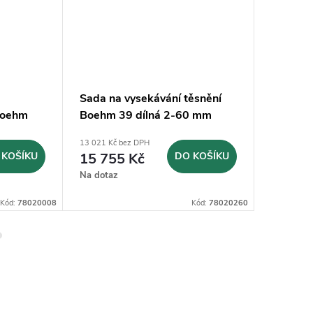
Sada na vysekávání těsnění
Vysekáv
Boehm
Boehm 39 dílná 2-60 mm
vysekáv
(JLB260PACC)
Ø46mm 
13 021 Kč bez DPH
461 Kč bez
 KOŠÍKU
15 755 Kč
DO KOŠÍKU
558 K
Na dotaz
Sklad
hodin
Kód:
78020008
Kód:
78020260