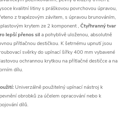
ysoce kvalitní litiny s práškovou povrchovou úpravou,
řeteno z trapézovým závitem, s úpravou brunováním,
 plastovým krytem ze 2 komponent ,
Čtyřhranný tvar
ro lepší přenos sil
a pohyblivě uloženou, absolutně
ovnou přítlačnou destičkou. K šetrnému upnutí jsou
roubovací svěrky do upínací šířky 400 mm vybavené
lastovou ochrannou krytkou na přítlačné destičce a na
orním dílu.
oužití:
Univerzálně použitelný upínací nástroj k
pevnění obrobků za účelem opracování nebo k
pojování dílů.