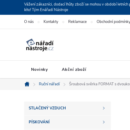
Přejít
Vážení zákazníci, dodací lhůty zboží se mohou v období letní
léto! Tým Enářadí Nástroje
na
obsah
O nás
Kontakty
Reklamace
Obchodní podmínk
Novinky
Akční zboží
Ruční nářadí
Šroubová svěrka FORMAT s dvoukom
Domů
P
STLAČENÝ VZDUCH
o
PÍSKOVÁNÍ