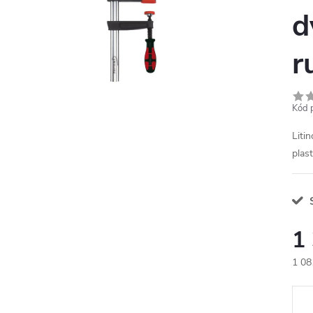
d
r
Kód 
Liti
plas
1
1 08
Měr
cena