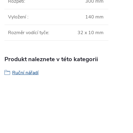
Rozpětí
:
300 mm
Vyložení
:
140 mm
Rozměr vodící tyče
:
32 x 10 mm
Produkt naleznete v této kategorii
Ruční nářadí