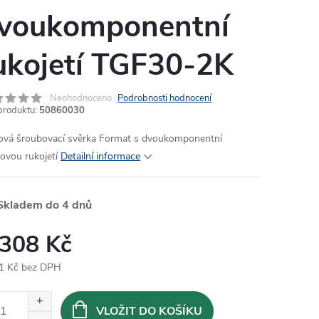
voukomponentní
ukojetí TGF30-2K
Neohodnoceno
Podrobnosti hodnocení
produktu:
50860030
nová šroubovací svěrka Format s dvoukomponentní
tovou rukojetí
Detailní informace
Skladem do 4 dnů
 308 Kč
1 Kč bez DPH
ná
:
VLOŽIT DO KOŠÍKU