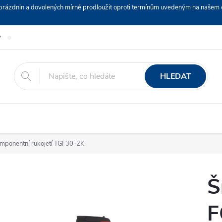
ch prázdnin a dovolených mírně prodloužit oproti termínům uvedeným na naš
y
Podmínky ochrany osobních údajů
Nákup na splátky ESSOX
HLEDAT
ponentní rukojetí TGF30-2K
Š
F