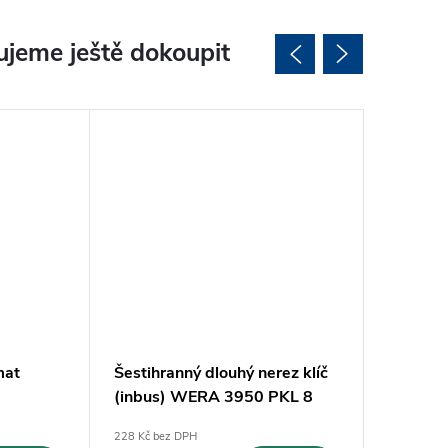
jeme ještě dokoupit
mat
Šestihranný dlouhý nerez klíč
Šestihra
(inbus) WERA 3950 PKL 8
(inbus
mm (05022708001)
mm (05
228 Kč bez DPH
136 Kč bez