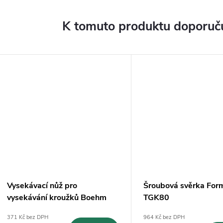
K tomuto produktu doporuču
Vysekávací nůž pro
Šroubová svěrka For
vysekávání kroužků Boehm
TGK80
Ø36mm (JLB36)
371 Kč bez DPH
964 Kč bez DPH