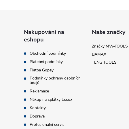
Z
á
Nakupování na
Naše značky
eshopu
p
Značky MW-TOOLS
Obchodní podmínky
BAMAX
a
Platební podmínky
TENG TOOLS
t
Platba Gopay
Podmínky ochrany osobních
údajů
í
Reklamace
Nákup na splátky Essox
Kontakty
Doprava
Profesionální servis