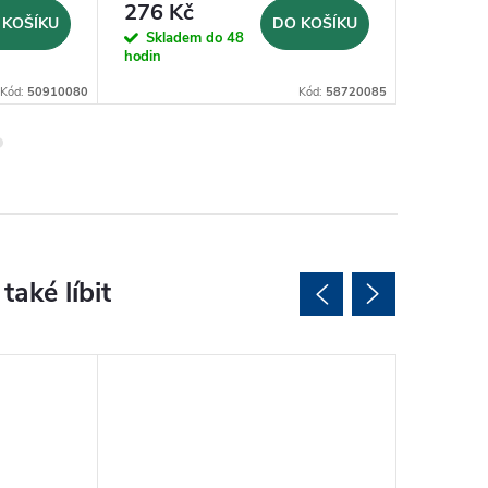
276 Kč
165 K
 KOŠÍKU
DO KOŠÍKU
Skladem do 48
Sklad
hodin
hodin
Kód:
50910080
Kód:
58720085