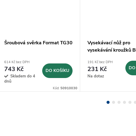
Šroubová svěrka Format TG30
Vysekávací nůž pro
vysekávání kroužků 
Ø8mm (JLB8)
614 Kč bez DPH
191 Kč bez DPH
743 Kč
231 Kč
DO
DO KOŠÍKU
Skladem do 4
Na dotaz
dnů
Kód:
50910030