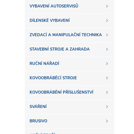
s
VYBAVENÍ AUTOSERVISŮ
t
DÍLENSKÉ VYBAVENÍ
r
ZVEDACÍ A MANIPULAČNÍ TECHNIKA
a
STAVEBNÍ STROJE A ZAHRADA
n
RUČNÍ NÁŘADÍ
n
KOVOOBRÁBĚCÍ STROJE
í
KOVOOBRÁBĚNÍ PŘÍSLUŠENSTVÍ
SVÁŘENÍ
p
BRUSIVO
a