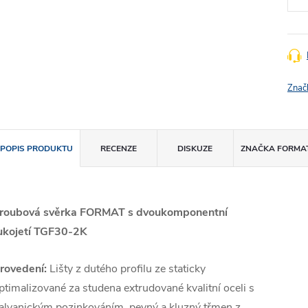
Znač
POPIS PRODUKTU
RECENZE
DISKUZE
ZNAČKA
FORMA
roubová svěrka FORMAT s dvoukomponentní
ukojetí TGF30-2K
rovedení:
Lišty z dutého profilu ze staticky
ptimalizované za studena extrudované kvalitní oceli s
alvanickým pozinkováním, pevný a kluzný třmen z