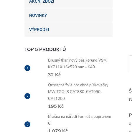
AKČNÍ ZBOŽÍ
n
NOVINKY
e
VÝPRODEJ
l
TOP 5 PRODUKTŮ
Brusný tkaninový pás korund VSM
KK711X 16x520 mm - K40
32 Kč
Ochranná fólie pro okno pískovačky
Š
MW-TOOLS CAT880-CAT990-
CAT1200
r
195 Kč
P
Brašna na nářadí Format s popruhem
o
6l
1 079 Kč
g