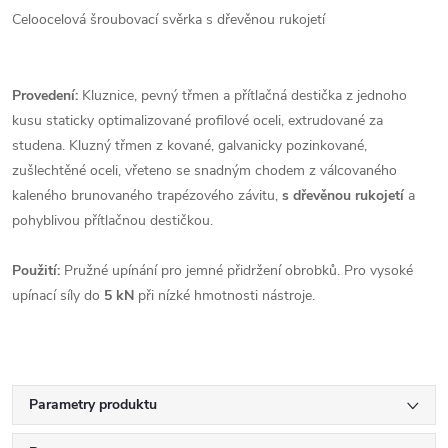
Celoocelová šroubovací svěrka s dřevěnou rukojetí
Provedení:
Kluznice, pevný třmen a přítlačná destička z jednoho
kusu staticky optimalizované profilové oceli, extrudované za
studena. Kluzný třmen z kované, galvanicky pozinkované,
zušlechtěné oceli, vřeteno se snadným chodem z válcovaného
kaleného brunovaného trapézového závitu,
s dřevěnou rukojetí
a
pohyblivou přítlačnou destičkou.
Použití:
Pružné upínání pro jemné přidržení obrobků. Pro vysoké
upínací síly do
5 kN
při nízké hmotnosti nástroje.
Parametry produktu