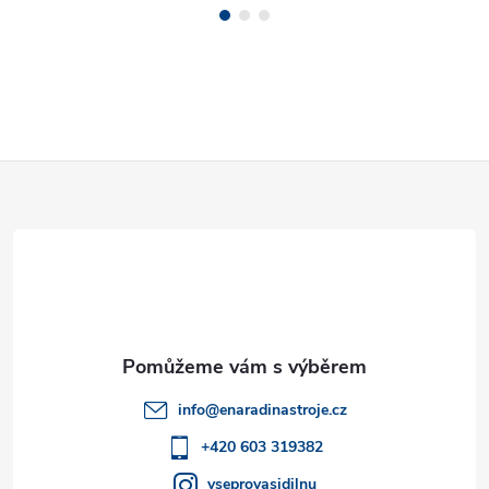
Z
á
p
a
t
info
@
enaradinastroje.cz
í
+420 603 319382
vseprovasidilnu