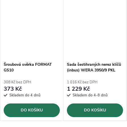
Šroubová svěrka FORMAT
Sada šestihraných nerez klíčů
GS10
(inbus) WERA 3950/9 PKL
(05022720001)
308 Kč bez DPH
1 016 Kč bez DPH
373 Kč
1 229 Kč
Skladem do 4 dnů
Skladem do 4-8 dnů
DO KOŠÍKU
DO KOŠÍKU