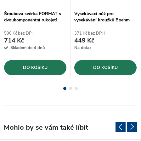
Šroubová svěrka FORMAT s
Vysekávací nůž pro
dvoukomponentní rukojetí
vysekávání kroužků Boehm
TGF16-2K
Ø36mm (JLB36)
590 Kč bez DPH
371 Kč bez DPH
714 Kč
449 Kč
Skladem do 4 dnů
Na dotaz
DO KOŠÍKU
DO KOŠÍKU