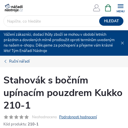
Přejít
NÁKUPNÍ
KOŠÍK
na
obsah
HLEDAT
Vážení zákazníci, dodací lhůty zboží se mohou v období letních
prázdnin a dovolených mírně prodloužit oproti termínům uvedeným
na našem e-shopu. Děkujeme za pochopení a přejeme vám krásné
léto! Tým Enářadí Nástroje
Ruční nářadí
Stahovák s bočním
upínacím pouzdrem Kukko
210-1
Neohodnoceno
Podrobnosti hodnocení
Kód produktu:
210-1