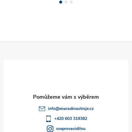
Z
á
p
a
t
info
@
enaradinastroje.cz
í
+420 603 319382
vseprovasidilnu