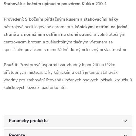
Stahovák s bočním upínacím pouzdrem Kukko 210-1
Provedení: S bočním přítlačným kusem a stahovacími háky
nástrojové oceli legované chromem
s kónickými ostřími na jedné
straně a s normálním ostřími na druhé straně.
S volně otočným
centrovacím hrotem a zušlechtěným tlačným vřetenem se
speciálním povlakem s mimořádně dobrými kluznými vlastnostmi.
Použití:
Prostorově úsporný tvar vhodný k použití na těžko
přístupných místech. Díky kónickému ostří je tento stahovák
vhodný pro stahování lícovaně uložených osových ložisek, kroužkuů
kuličkových ložisek, pastorků atd.
Parametry produktu
Recenze