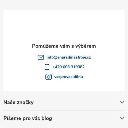
á
p
a
t
info
@
enaradinastroje.cz
í
+420 603 319382
vseprovasidilnu
Naše značky
Píšeme pro vás blog