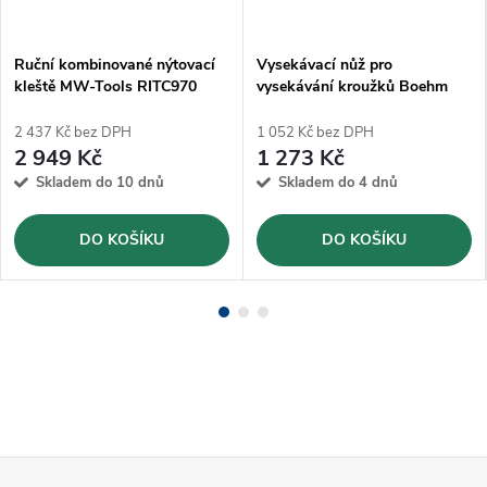
Ruční kombinované nýtovací
Vysekávací nůž pro
kleště MW-Tools RITC970
vysekávání kroužků Boehm
Ø58mm (JLB58)
2 437 Kč bez DPH
1 052 Kč bez DPH
2 949 Kč
1 273 Kč
Skladem do 10 dnů
Skladem do 4 dnů
DO KOŠÍKU
DO KOŠÍKU
Z