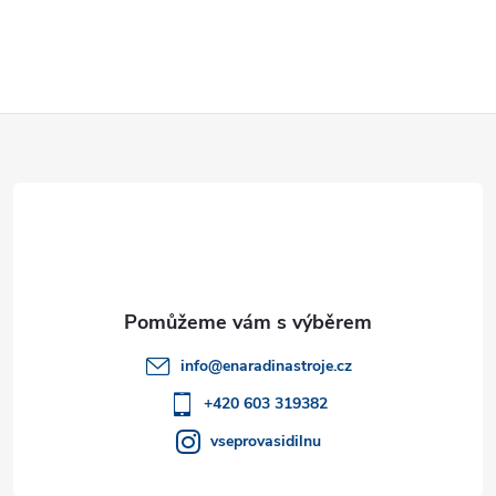
Z
á
p
a
t
info
@
enaradinastroje.cz
í
+420 603 319382
vseprovasidilnu