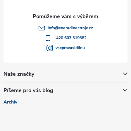
a
t
info
@
enaradinastroje.cz
í
+420 603 319382
vseprovasidilnu
Naše značky
Píšeme pro vás blog
Archiv