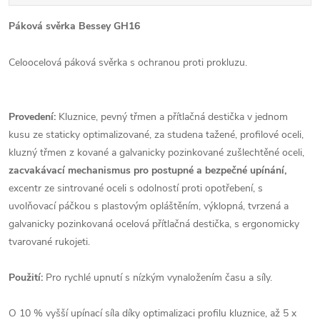
Páková svěrka Bessey GH16
Celoocelová páková svěrka s ochranou proti prokluzu.
Provedení:
Kluznice, pevný třmen a přítlačná destička v jednom
kusu ze staticky optimalizované, za studena tažené, profilové oceli,
kluzný třmen z kované a galvanicky pozinkované zušlechtěné oceli,
zacvakávací mechanismus pro postupné a bezpečné upínání,
excentr ze sintrované oceli s odolností proti opotřebení, s
uvolňovací páčkou s plastovým opláštěním, výklopná, tvrzená a
galvanicky pozinkovaná ocelová přítlačná destička, s ergonomicky
tvarované rukojeti.
Použití:
Pro rychlé upnutí s nízkým vynaložením času a síly.
O 10 % vyšší upínací síla díky optimalizaci profilu kluznice, až 5 x