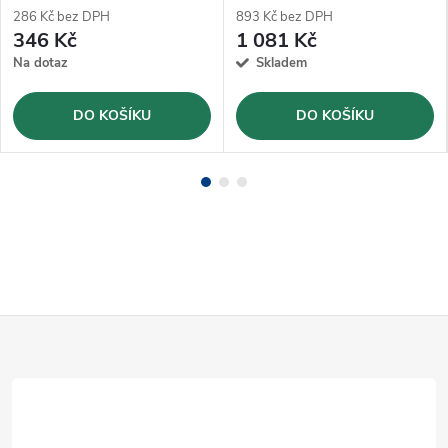
286 Kč bez DPH
893 Kč bez DPH
346 Kč
1 081 Kč
Na dotaz
Skladem
DO KOŠÍKU
DO KOŠÍKU
Z
á
p