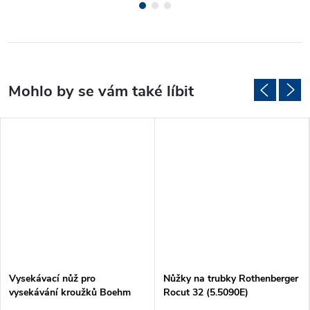
Vysekávací nůž pro
Nůžky na trubky Rothenberger
vysekávání kroužků Boehm
Rocut 32 (5.5090E)
Ø24mm (JLB24)