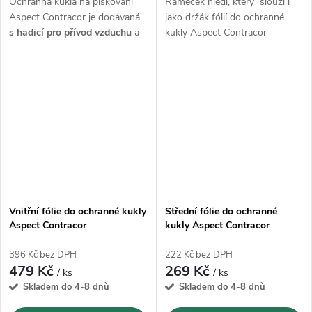
Ochranná kukla na pískování
Rámeček hledí, který slouží i
Aspect Contracor je dodávaná
jako držák fólií do ochranné
s hadicí pro přívod vzduchu
a
kukly Aspect Contracor
ochranným pláštěm kolem
krku
. Hmotnost pouze 2,01 kg.
Vnitřní fólie do ochranné kukly
Střední fólie do ochranné
Aspect Contracor
kukly Aspect Contracor
396 Kč bez DPH
222 Kč bez DPH
479 Kč
269 Kč
/ ks
/ ks
Skladem do 4-8 dnù
Skladem do 4-8 dnù