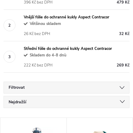
396 Kč bez DPH
479 Kč
Vnější fólie do ochranné kukly Aspect Contracor
Většinou skladem
26 Kč bez DPH
32 Kč
Střední fólie do ochranné kukly Aspect Contracor
Skladem do 4-8 dnù
222 Kč bez DPH
269 Kč
Filtrovat
Ř
Nejdražší
a
Nejlevnější
V
Nejprodávanější
z