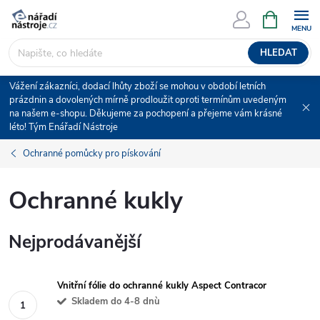
Přejít
NÁKUPNÍ
KOŠÍK
na
obsah
HLEDAT
Vážení zákazníci, dodací lhůty zboží se mohou v období letních
prázdnin a dovolených mírně prodloužit oproti termínům uvedeným
na našem e-shopu. Děkujeme za pochopení a přejeme vám krásné
léto! Tým Enářadí Nástroje
Ochranné pomůcky pro pískování
Ochranné kukly
Nejprodávanější
Vnitřní fólie do ochranné kukly Aspect Contracor
Skladem do 4-8 dnù