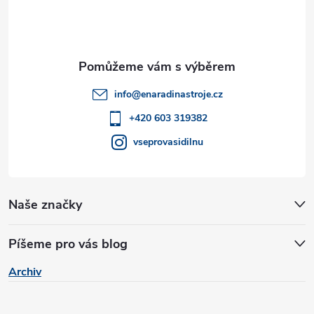
a
p
c
a
í
t
p
info
@
enaradinastroje.cz
r
í
+420 603 319382
v
vseprovasidilnu
k
y
Naše značky
v
Píšeme pro vás blog
ý
Archiv
p
i