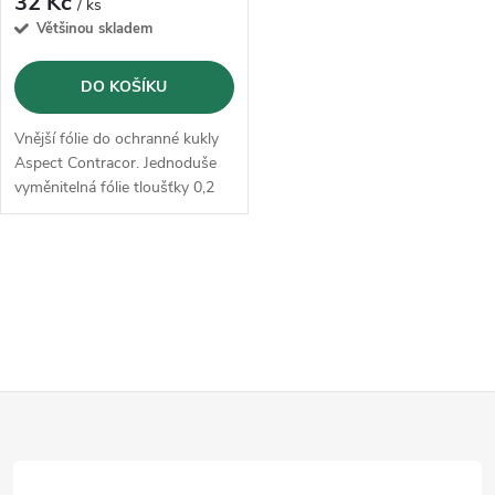
32 Kč
/ ks
Většinou skladem
DO KOŠÍKU
Vnější fólie do ochranné kukly
Aspect Contracor. Jednoduše
vyměnitelná fólie tloušťky 0,2
mm.
O
v
l
Z
á
d
á