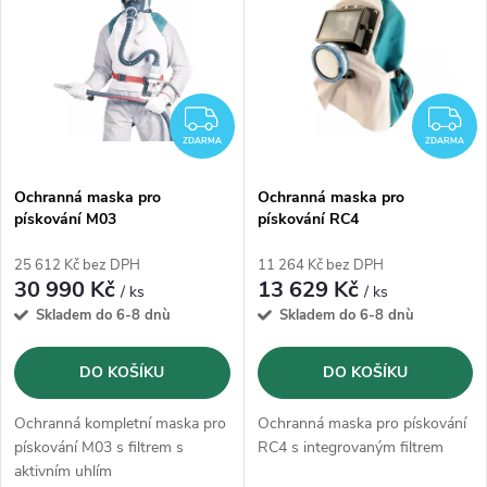
ý
Abecedně
e
p
n
i
ZDARMA
Z
í
ZDARMA
ZDARMA
s
p
Ochranná maska pro
Ochranná maska pro
pískování M03
pískování RC4
p
r
25 612 Kč bez DPH
11 264 Kč bez DPH
r
30 990 Kč
13 629 Kč
/ ks
/ ks
o
Skladem do 6-8 dnù
Skladem do 6-8 dnù
o
d
DO KOŠÍKU
DO KOŠÍKU
d
u
Ochranná kompletní maska pro
Ochranná maska pro pískování
u
pískování M03 s filtrem s
RC4 s integrovaným filtrem
aktivním uhlím