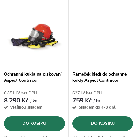
k
k
t
t
ů
ů
Ochranná kukla na pískování
Rámeček hledí do ochranné
Aspect Contracor
kukly Aspect Contracor
6 851 Kč bez DPH
627 Kč bez DPH
8 290 Kč
759 Kč
/ ks
/ ks
Většinou skladem
Skladem do 4-8 dnù
DO KOŠÍKU
DO KOŠÍKU