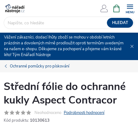
Přejít
NÁKUPNÍ
KOŠÍK
na
obsah
HLEDAT
Vážení zákazníci, dodací lhůty zboží se mohou v období letních
prázdnin a dovolených mírně prodloužit oproti termínům uvedeným
na našem e-shopu. Děkujeme za pochopení a přejeme vám krásné
léto! Tým Enářadí Nástroje
Ochranné pomůcky pro pískování
Střední fólie do ochranné
kukly Aspect Contracor
Neohodnoceno
Podrobnosti hodnocení
Kód produktu:
10130613