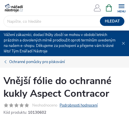
Přejít
NÁKUPNÍ
KOŠÍK
na
obsah
HLEDAT
Vážení zákazníci, dodací lhůty zboží se mohou v období letních
prázdnin a dovolených mírně prodloužit oproti termínům uvedeným
na našem e-shopu. Děkujeme za pochopení a přejeme vám krásné
léto! Tým Enářadí Nástroje
Ochranné pomůcky pro pískování
Vnější fólie do ochranné
kukly Aspect Contracor
Neohodnoceno
Podrobnosti hodnocení
Kód produktu:
10130602