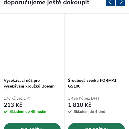
doporučujeme ještě dokoupit
Vysekávací nůž pro
Šroubová svěrka FORMAT
vysekávání kroužků Boehm
GS100
Ø4mm (JLB4)
176 Kč bez DPH
1 496 Kč bez DPH
213 Kč
1 810 Kč
Skladem do 48 hodin
Skladem do 4 dnů