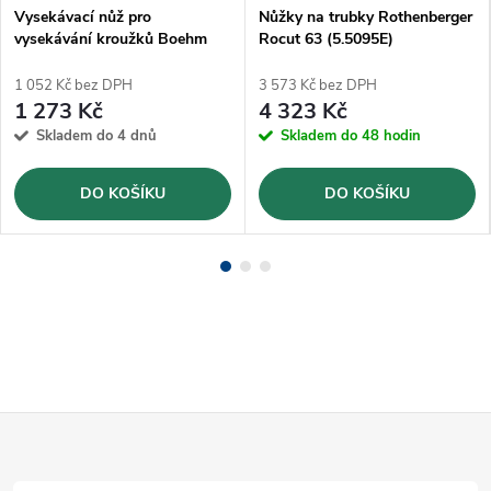
Vysekávací nůž pro
Nůžky na trubky Rothenberger
vysekávání kroužků Boehm
Rocut 63 (5.5095E)
Ø54mm (JLB54)
1 052 Kč bez DPH
3 573 Kč bez DPH
1 273 Kč
4 323 Kč
Skladem do 4 dnů
Skladem do 48 hodin
DO KOŠÍKU
DO KOŠÍKU
Z