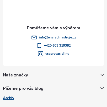
á
p
a
t
info
@
enaradinastroje.cz
í
+420 603 319382
vseprovasidilnu
Naše značky
Píšeme pro vás blog
Archiv