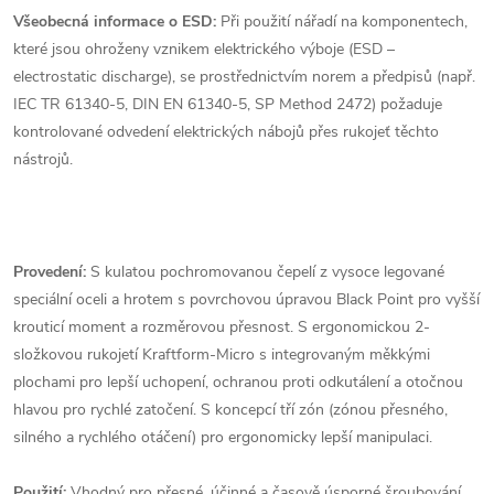
Všeobecná informace o ESD:
Při použití nářadí na komponentech,
které jsou ohroženy vznikem elektrického výboje (ESD –
electrostatic discharge), se prostřednictvím norem a předpisů (např.
IEC TR 61340-5, DIN EN 61340-5, SP Method 2472) požaduje
kontrolované odvedení elektrických nábojů přes rukojeť těchto
nástrojů.
Provedení:
S kulatou pochromovanou čepelí z vysoce legované
speciální oceli a hrotem s povrchovou úpravou Black Point pro vyšší
krouticí moment a rozměrovou přesnost. S ergonomickou 2-
složkovou rukojetí Kraftform-Micro s integrovaným měkkými
plochami pro lepší uchopení, ochranou proti odkutálení a otočnou
hlavou pro rychlé zatočení. S koncepcí tří zón (zónou přesného,
silného a rychlého otáčení) pro ergonomicky lepší manipulaci.
Použití:
Vhodný pro přesné, účinné a časově úsporné šroubování.