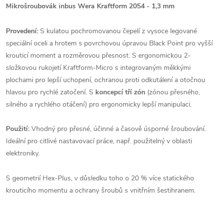
Mikrošroubovák inbus Wera Kraftform 2054 - 1,3 mm
Provedení:
S kulatou pochromovanou čepelí z vysoce legované
speciální oceli a hrotem s povrchovou úpravou Black Point pro vyšší
krouticí moment a rozměrovou přesnost. S ergonomickou 2-
složkovou rukojetí Kraftform-Micro s integrovaným měkkými
plochami pro lepší uchopení, ochranou proti odkutálení a otočnou
hlavou pro rychlé zatočení. S
koncepcí tří zón
(zónou přesného,
silného a rychlého otáčení) pro ergonomicky lepší manipulaci.
Použití:
Vhodný pro přesné, účinné a časově úsporné šroubování.
Ideální pro citlivé nastavovací práce, např. použitelný v oblasti
elektroniky.
S geometrií Hex-Plus, v důsledku toho o 20 % více statického
krouticího momentu a ochrany šroubů s vnitřním šestihranem.