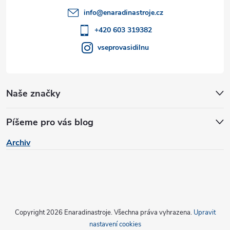
t
info
@
enaradinastroje.cz
í
+420 603 319382
vseprovasidilnu
Naše značky
Píšeme pro vás blog
Archiv
Copyright 2026
Enaradinastroje
. Všechna práva vyhrazena.
Upravit
nastavení cookies