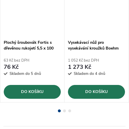
Plochý šroubovák Fortis s
Vysekávací nůž pro
dřevěnou rukojetí 5,5 x 100
vysekávání kroužků Boehm
mm
Ø60mm (JLB60)
63 Kč bez DPH
1 052 Kč bez DPH
76 Kč
1 273 Kč
Skladem do 5 dnů
Skladem do 4 dnů
DO KOŠÍKU
DO KOŠÍKU