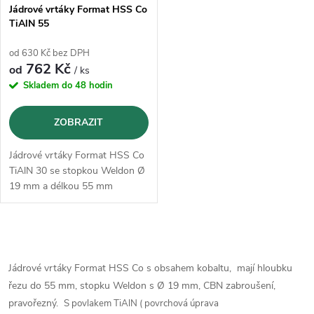
s
p
Jádrové vrtáky Format HSS Co
TiAlN 55
p
r
od 630 Kč bez DPH
r
762 Kč
od
/ ks
o
Skladem do 48 hodin
o
d
ZOBRAZIT
d
u
Jádrové vrtáky Format HSS Co
u
TiAlN 30 se stopkou Weldon Ø
k
19 mm a délkou 55 mm
k
t
t
O
ů
v
Jádrové vrtáky Format HSS Co s
obsahem kobaltu
, mají hloubku
ů
řezu do 55 mm, stopku Weldon s Ø 19 mm, CBN zabroušení,
l
pravořezný.
S povlakem TiAlN ( povrchová úprava