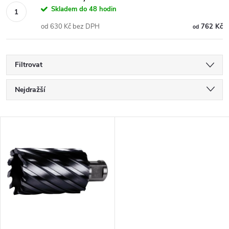
Skladem do 48 hodin
od 630 Kč bez DPH
762 Kč
od
Filtrovat
Ř
Nejdražší
a
Nejlevnější
V
Nejprodávanější
z
ý
Abecedně
e
p
n
i
í