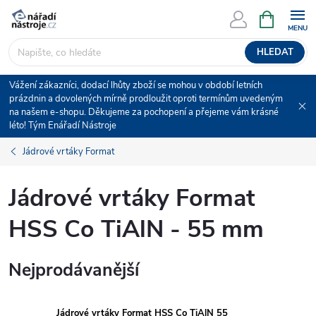
Přejít
NÁKUPNÍ
KOŠÍK
na
obsah
HLEDAT
Vážení zákazníci, dodací lhůty zboží se mohou v období letních
prázdnin a dovolených mírně prodloužit oproti termínům uvedeným
na našem e-shopu. Děkujeme za pochopení a přejeme vám krásné
léto! Tým Enářadí Nástroje
Jádrové vrtáky Format
Jádrové vrtáky Format
HSS Co TiAlN - 55 mm
Nejprodávanější
Jádrové vrtáky Format HSS Co TiAlN 55