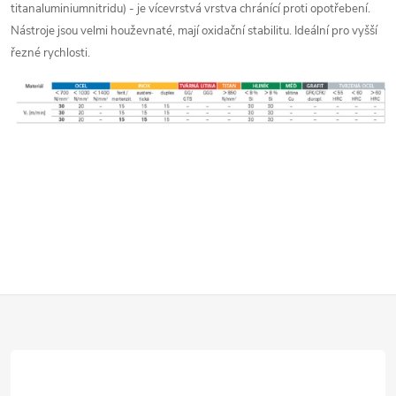
á
titanaluminiumnitridu) - je vícevrstvá vrstva chránící proti opotřebení.
Nástroje jsou velmi houževnaté, mají oxidační stabilitu. Ideální pro vyšší
d
řezné rychlosti.
a
c
í
p
r
v
k
Z
y
á
v