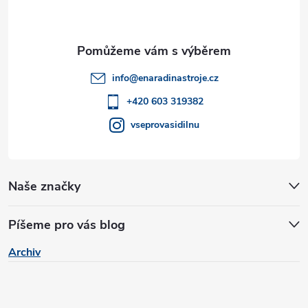
p
ý
p
a
i
t
info
@
enaradinastroje.cz
s
í
+420 603 319382
u
vseprovasidilnu
Naše značky
Píšeme pro vás blog
Archiv