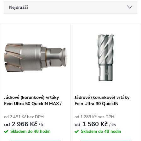
Ř
Nejdražší
a
Nejlevnější
V
Nejprodávanější
z
ý
Abecedně
e
p
n
i
í
s
p
Jádrové (korunkové) vrtáky
Jádrové (korunkové) vrtáky
Fein Ultra 50 QuickIN MAX /
Fein Ultra 30 QuickIN
p
Weldon 32
r
od 2 451 Kč bez DPH
od 1 289 Kč bez DPH
r
2 966 Kč
1 560 Kč
od
od
/ ks
/ ks
o
Skladem do 48 hodin
Skladem do 48 hodin