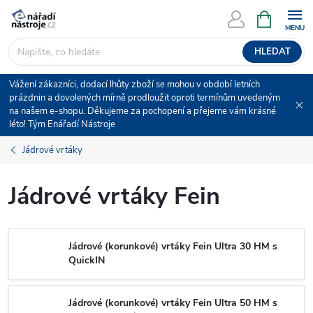
Přejít
NÁKUPNÍ
KOŠÍK
na
obsah
HLEDAT
Vážení zákazníci, dodací lhůty zboží se mohou v období letních
prázdnin a dovolených mírně prodloužit oproti termínům uvedeným
na našem e-shopu. Děkujeme za pochopení a přejeme vám krásné
léto! Tým Enářadí Nástroje
Jádrové vrtáky
Jádrové vrtáky Fein
Jádrové (korunkové) vrtáky Fein Ultra 30 HM s
QuickIN
Jádrové (korunkové) vrtáky Fein Ultra 50 HM s