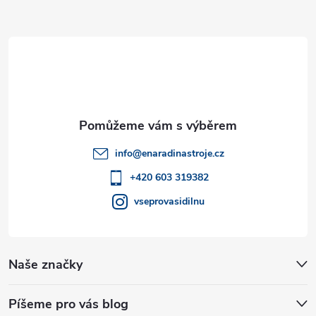
Z
í
á
p
p
r
v
a
k
t
y
info
@
enaradinastroje.cz
í
+420 603 319382
v
vseprovasidilnu
ý
p
Naše značky
i
s
Píšeme pro vás blog