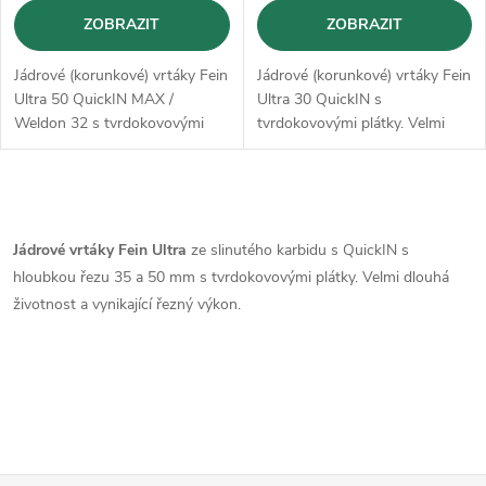
o
d
ZOBRAZIT
ZOBRAZIT
d
u
Jádrové (korunkové) vrtáky Fein
Jádrové (korunkové) vrtáky Fein
u
Ultra 50 QuickIN MAX /
Ultra 30 QuickIN s
k
Weldon 32 s tvrdokovovými
tvrdokovovými plátky. Velmi
k
plátky. Velmi dlouhá životnost a
dlouhá životnost a vynikající
vynikající řezný výkon.
řezný výkon.
t
t
O
ů
v
Jádrové vrtáky Fein Ultra
ze slinutého karbidu s QuickIN s
ů
hloubkou řezu 35 a 50 mm s tvrdokovovými plátky. Velmi dlouhá
l
životnost a vynikající řezný výkon.
á
d
a
c