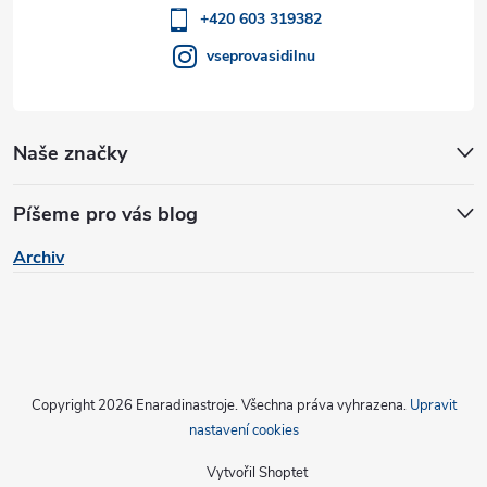
k
í
+420 603 319382
y
vseprovasidilnu
v
ý
Naše značky
p
i
Píšeme pro vás blog
s
Archiv
u
Copyright 2026
Enaradinastroje
. Všechna práva vyhrazena.
Upravit
nastavení cookies
Vytvořil Shoptet