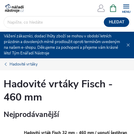
Přejít
NÁKUPNÍ
KOŠÍK
na
obsah
HLEDAT
Vážení zákazníci, dodací lhůty zboží se mohou v období letních
prázdnin a dovolených mírně prodloužit oproti termínům uvedeným
na našem e-shopu. Děkujeme za pochopení a přejeme vám krásné
léto! Tým Enářadí Nástroje
Hadovité vrtáky
Hadovité vrtáky Fisch -
460 mm
Nejprodávanější
Hadovitý vrták Fisch 32 mm - 460 mm / upnutí šestihran