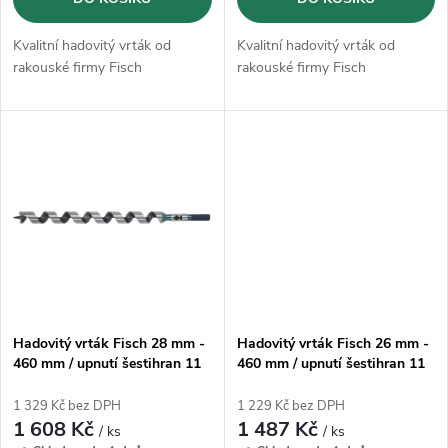
d
d
u
Kvalitní hadovitý vrták od
Kvalitní hadovitý vrták od
u
rakouské firmy Fisch
rakouské firmy Fisch
k
k
t
t
ů
ů
Hadovitý vrták Fisch 28 mm -
Hadovitý vrták Fisch 26 mm -
460 mm / upnutí šestihran 11
460 mm / upnutí šestihran 11
mm
mm
1 329 Kč bez DPH
1 229 Kč bez DPH
1 608 Kč
1 487 Kč
/ ks
/ ks