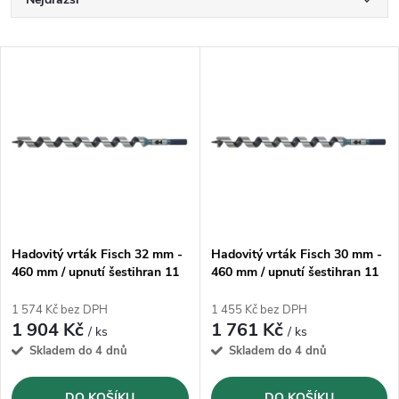
Ř
a
Nejlevnější
V
Nejprodávanější
z
ý
Abecedně
e
p
n
i
í
s
p
Hadovitý vrták Fisch 32 mm -
Hadovitý vrták Fisch 30 mm -
460 mm / upnutí šestihran 11
460 mm / upnutí šestihran 11
p
mm
mm
r
1 574 Kč bez DPH
1 455 Kč bez DPH
r
1 904 Kč
1 761 Kč
/ ks
/ ks
o
Skladem do 4 dnů
Skladem do 4 dnů
o
DO KOŠÍKU
DO KOŠÍKU