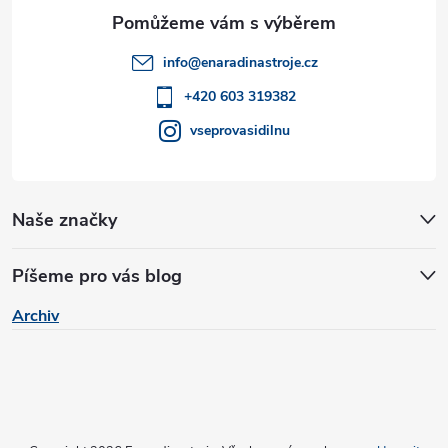
a
v
t
ý
info
@
enaradinastroje.cz
í
p
+420 603 319382
vseprovasidilnu
i
s
u
Naše značky
Píšeme pro vás blog
Archiv