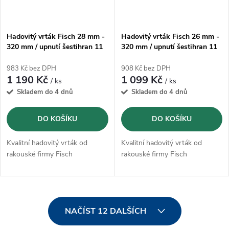
Hadovitý vrták Fisch 28 mm -
Hadovitý vrták Fisch 26 mm -
320 mm / upnutí šestihran 11
320 mm / upnutí šestihran 11
mm
mm
983 Kč bez DPH
908 Kč bez DPH
1 190 Kč
1 099 Kč
/ ks
/ ks
Skladem do 4 dnů
Skladem do 4 dnů
DO KOŠÍKU
DO KOŠÍKU
Kvalitní hadovitý vrták od
Kvalitní hadovitý vrták od
rakouské firmy Fisch
rakouské firmy Fisch
O
NAČÍST 12 DALŠÍCH
v