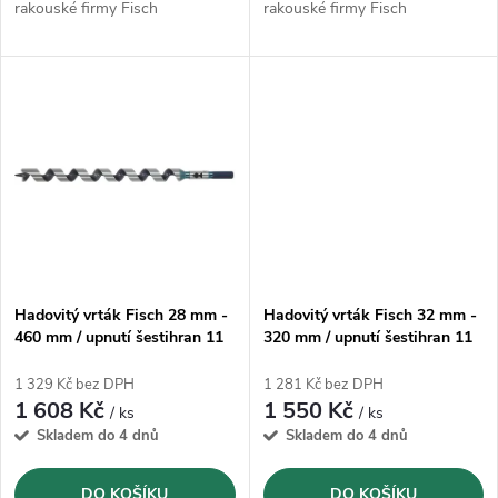
u
rakouské firmy Fisch
rakouské firmy Fisch
k
k
t
t
ů
ů
Hadovitý vrták Fisch 28 mm -
Hadovitý vrták Fisch 32 mm -
460 mm / upnutí šestihran 11
320 mm / upnutí šestihran 11
mm
mm
1 329 Kč bez DPH
1 281 Kč bez DPH
1 608 Kč
1 550 Kč
/ ks
/ ks
Skladem do 4 dnů
Skladem do 4 dnů
DO KOŠÍKU
DO KOŠÍKU