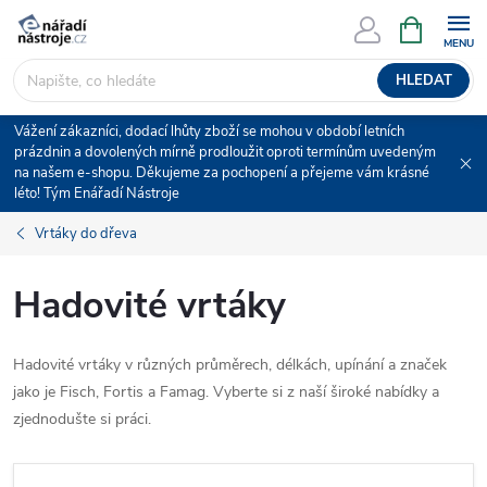
Přejít
NÁKUPNÍ
KOŠÍK
na
obsah
HLEDAT
Vážení zákazníci, dodací lhůty zboží se mohou v období letních
prázdnin a dovolených mírně prodloužit oproti termínům uvedeným
na našem e-shopu. Děkujeme za pochopení a přejeme vám krásné
léto! Tým Enářadí Nástroje
Vrtáky do dřeva
Hadovité vrtáky
Hadovité vrtáky v různých průměrech, délkách, upínání a značek
jako je Fisch, Fortis a Famag. Vyberte si z naší široké nabídky a
zjednodušte si práci.