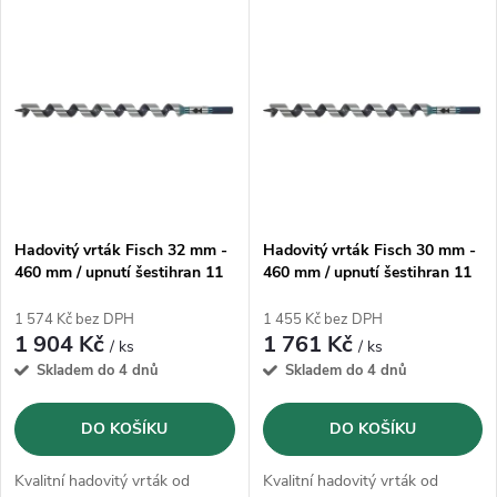
V
Nejprodávanější
z
ý
Abecedně
e
p
n
i
í
s
p
Hadovitý vrták Fisch 32 mm -
Hadovitý vrták Fisch 30 mm -
460 mm / upnutí šestihran 11
460 mm / upnutí šestihran 11
p
mm
mm
r
1 574 Kč bez DPH
1 455 Kč bez DPH
r
1 904 Kč
1 761 Kč
/ ks
/ ks
o
Skladem do 4 dnů
Skladem do 4 dnů
o
d
DO KOŠÍKU
DO KOŠÍKU
d
u
Kvalitní hadovitý vrták od
Kvalitní hadovitý vrták od