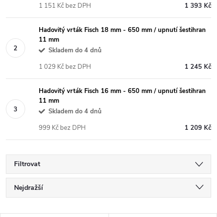
1 151 Kč bez DPH
1 393 Kč
Hadovitý vrták Fisch 18 mm - 650 mm / upnutí šestihran
11 mm
Skladem do 4 dnů
1 029 Kč bez DPH
1 245 Kč
Hadovitý vrták Fisch 16 mm - 650 mm / upnutí šestihran
11 mm
Skladem do 4 dnů
999 Kč bez DPH
1 209 Kč
Filtrovat
Ř
Nejdražší
a
Nejlevnější