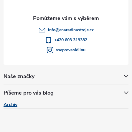
a
t
info
@
enaradinastroje.cz
í
+420 603 319382
vseprovasidilnu
Naše značky
Píšeme pro vás blog
Archiv