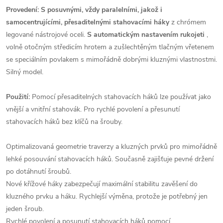
Provedení: S posuvnými, vždy paralelními, jakož i
samocentrujícími, přesaditelnými stahovacími háky
z chrómem
legované nástrojové oceli.
S automatickým nastavením rukojeti
,
volně otočným středicím hrotem a zušlechtěným tlačným vřetenem
se speciálním povlakem s mimořádně dobrými kluznými vlastnostmi.
Silný model.
Použití:
Pomocí přesaditelných stahovacích háků lze používat jako
vnější a vnitřní stahovák. Pro rychlé povolení a přesunutí
stahovacích háků bez klíčů na šrouby.
Optimalizovaná geometrie traverzy a kluzných prvků pro mimořádně
lehké posouvání stahovacích háků. Současně zajišťuje pevné držení
po dotáhnutí šroubů.
Nové křížové háky zabezpečují maximální stabilitu zavěšení do
kluzného prvku a háku. Rychlejší výměna, protože je potřebný jen
jeden šroub.
Rychlé povolení a posunutí stahovacích háků pomocí