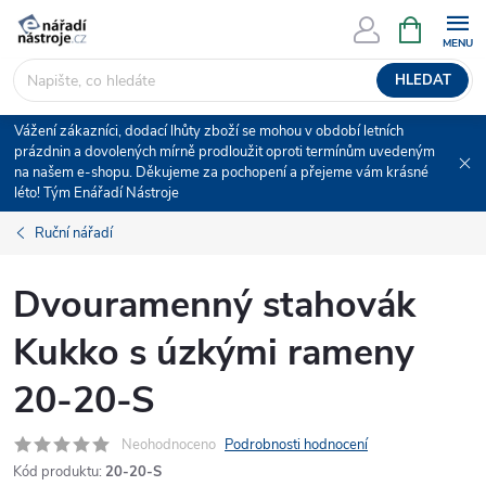
Přejít
NÁKUPNÍ
KOŠÍK
na
obsah
HLEDAT
Vážení zákazníci, dodací lhůty zboží se mohou v období letních
prázdnin a dovolených mírně prodloužit oproti termínům uvedeným
na našem e-shopu. Děkujeme za pochopení a přejeme vám krásné
léto! Tým Enářadí Nástroje
Ruční nářadí
Dvouramenný stahovák
Kukko s úzkými rameny
20-20-S
Neohodnoceno
Podrobnosti hodnocení
Kód produktu:
20-20-S