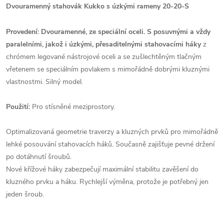
Dvouramenný stahovák Kukko s úzkými rameny 20-20-S
Provedení: Dvouramenné, ze speciální oceli. S posuvnými a vždy
paralelními, jakož i úzkými, přesaditelnými stahovacími háky
z
chrómem legované nástrojové oceli a se zušlechtěným tlačným
vřetenem se speciálním povlakem s mimořádně dobrými kluznými
vlastnostmi. Silný model.
Použití:
Pro stísněné meziprostory.
Optimalizovaná geometrie traverzy a kluzných prvků pro mimořádně
lehké posouvání stahovacích háků. Současně zajišťuje pevné držení
po dotáhnutí šroubů.
Nové křížové háky zabezpečují maximální stabilitu zavěšení do
kluzného prvku a háku. Rychlejší výměna, protože je potřebný jen
jeden šroub.