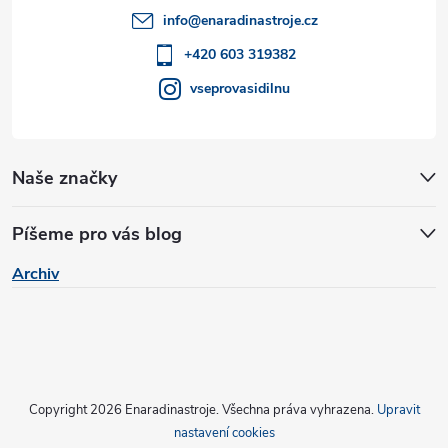
t
info
@
enaradinastroje.cz
í
+420 603 319382
vseprovasidilnu
Naše značky
Píšeme pro vás blog
Archiv
Copyright 2026
Enaradinastroje
. Všechna práva vyhrazena.
Upravit
nastavení cookies