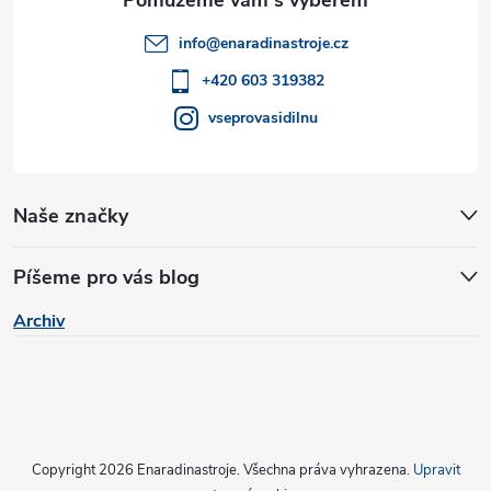
t
info
@
enaradinastroje.cz
í
+420 603 319382
vseprovasidilnu
Naše značky
Píšeme pro vás blog
Archiv
Copyright 2026
Enaradinastroje
. Všechna práva vyhrazena.
Upravit