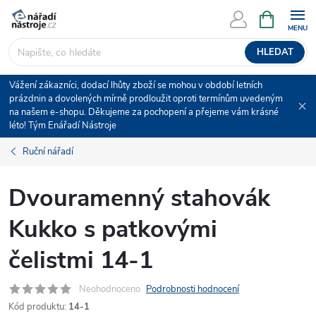
Přejít
NÁKUPNÍ
KOŠÍK
na
obsah
HLEDAT
Vážení zákazníci, dodací lhůty zboží se mohou v období letních
prázdnin a dovolených mírně prodloužit oproti termínům uvedeným
na našem e-shopu. Děkujeme za pochopení a přejeme vám krásné
léto! Tým Enářadí Nástroje
Ruční nářadí
Dvouramenný stahovák
Kukko s patkovými
čelistmi 14-1
Neohodnoceno
Podrobnosti hodnocení
Kód produktu:
14-1