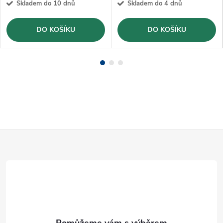
Skladem do 10 dnů
Skladem do 4 dnů
DO KOŠÍKU
DO KOŠÍKU
Z
á
p
a