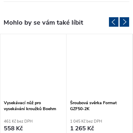
Vysekávací nůž pro
Šroubová svěrka Format
vysekávání kroužků Boehm
GZF50-2K
Ø48mm (JLB48)
461 Kč bez DPH
1 045 Kč bez DPH
558 Kč
1 265 Kč