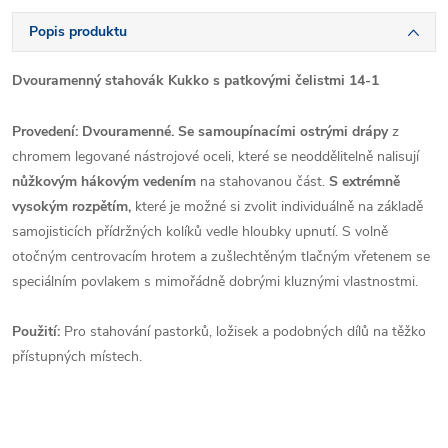
Popis produktu
Dvouramenný stahovák Kukko s patkovými čelistmi 14-1
Provedení: Dvouramenné. Se samoupínacími ostrými drápy
z
chromem legované nástrojové oceli, které se neoddělitelně nalisují
nůžkovým hákovým vedením
na stahovanou část.
S extrémně
vysokým rozpětím,
které je možné si zvolit individuálně na základě
samojisticích přídržných kolíků vedle hloubky upnutí. S volně
otočným centrovacím hrotem a zušlechtěným tlačným vřetenem se
speciálním povlakem s mimořádně dobrými kluznými vlastnostmi.
Použití:
Pro stahování pastorků, ložisek a podobných dílů na těžko
přístupných místech.