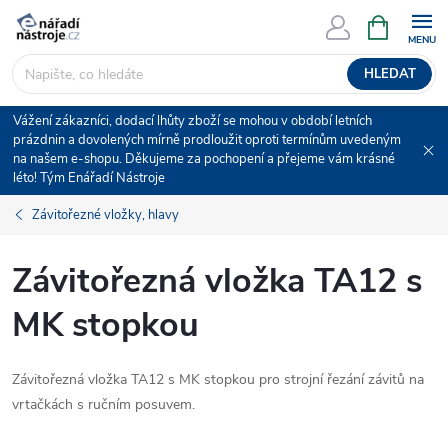
Přejít
NÁKUPNÍ
KOŠÍK
na
obsah
HLEDAT
Vážení zákazníci, dodací lhůty zboží se mohou v období letních
prázdnin a dovolených mírně prodloužit oproti termínům uvedeným
na našem e-shopu. Děkujeme za pochopení a přejeme vám krásné
léto! Tým Enářadí Nástroje
Závitořezné vložky, hlavy
Závitořezná vložka TA12 s
MK stopkou
Závitořezná vložka TA12 s MK stopkou pro strojní řezání závitů na
vrtačkách s ručním posuvem.