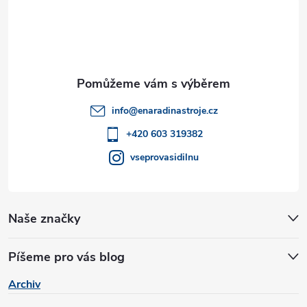
á
p
a
t
info
@
enaradinastroje.cz
í
+420 603 319382
vseprovasidilnu
Naše značky
Píšeme pro vás blog
Archiv