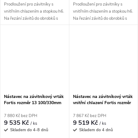
Prodloužení pro závitníky s
Prodloužení pro závitníky s
vnitřním chlazením a stopkou h6.
vnitřním chlazením a stopkou h6.
Na řezání závitů do obrobků s
Na řezání závitů do obrobků s
extrémně hluboko uloženými
extrémně hluboko uloženými
vnitřními závity.
vnitřními závity.
Nástavec na závitníkový vrták
Nástavec na závitníkový vrták
Fortis rozměr 13 100/330mm
vnitřní chlazení Fortis rozměr
11 90/200mm
7 880 Kč bez DPH
7 867 Kč bez DPH
9 535 Kč
9 519 Kč
/ ks
/ ks
Skladem do 4-8 dnů
Skladem do 4 dnů