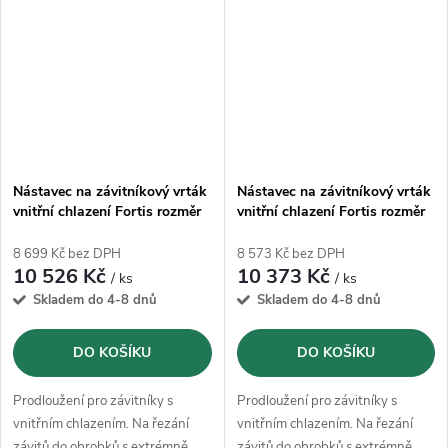
Nástavec na závitníkový vrták
Nástavec na závitníkový vrták
vnitřní chlazení Fortis rozměr
vnitřní chlazení Fortis rozměr
12 90/330mm
13 100/200mm
8 699 Kč bez DPH
8 573 Kč bez DPH
10 526 Kč
10 373 Kč
/ ks
/ ks
Skladem do 4-8 dnů
Skladem do 4-8 dnů
DO KOŠÍKU
DO KOŠÍKU
Prodloužení pro závitníky s
Prodloužení pro závitníky s
vnitřním chlazením. Na řezání
vnitřním chlazením. Na řezání
závitů do obrobků s extrémně
závitů do obrobků s extrémně