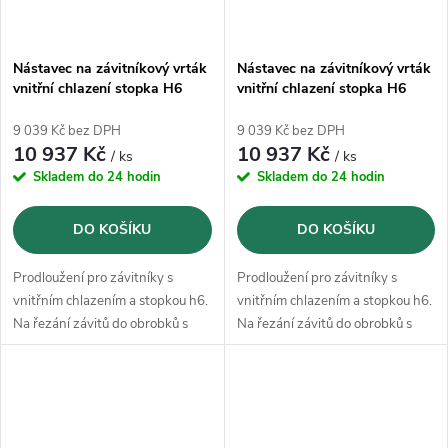
Nástavec na závitníkový vrták
Nástavec na závitníkový vrták
vnitřní chlazení stopka H6
vnitřní chlazení stopka H6
Fortis rozměr 11 90/330mm
Fortis rozměr 12 90/330mm
9 039 Kč bez DPH
9 039 Kč bez DPH
10 937 Kč
10 937 Kč
/ ks
/ ks
Skladem do 24 hodin
Skladem do 24 hodin
DO KOŠÍKU
DO KOŠÍKU
Prodloužení pro závitníky s
Prodloužení pro závitníky s
vnitřním chlazením a stopkou h6.
vnitřním chlazením a stopkou h6.
Na řezání závitů do obrobků s
Na řezání závitů do obrobků s
extrémně hluboko uloženými
extrémně hluboko uloženými
vnitřními závity.
vnitřními závity.