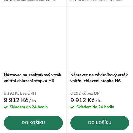
hluboko uloženými vnitřními
hluboko uloženými vnitřními
závity.
závity.
Nástavec na závitníkový vrták
Nástavec na závitníkový vrták
vnitřní chlazení stopka H6
vnitřní chlazení stopka H6
Fortis rozměr 11 90/200mm
Fortis rozměr 12 90/200mm
8 192 Kč bez DPH
8 192 Kč bez DPH
9 912 Kč
9 912 Kč
/ ks
/ ks
Skladem do 24 hodin
Skladem do 24 hodin
DO KOŠÍKU
DO KOŠÍKU