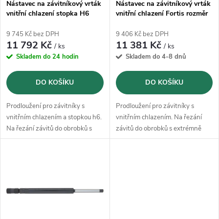
p
Nástavec na závitníkový vrták
Nástavec na závitníkový vrták
vnitřní chlazení stopka H6
vnitřní chlazení Fortis rozměr
p
Fortis rozměr 13 100/330mm
13 100/330mm
r
9 745 Kč bez DPH
9 406 Kč bez DPH
r
11 792 Kč
11 381 Kč
/ ks
/ ks
o
Skladem do 24 hodin
Skladem do 4-8 dnů
o
d
DO KOŠÍKU
DO KOŠÍKU
d
u
Prodloužení pro závitníky s
Prodloužení pro závitníky s
u
vnitřním chlazením a stopkou h6.
vnitřním chlazením. Na řezání
k
Na řezání závitů do obrobků s
závitů do obrobků s extrémně
k
extrémně hluboko uloženými
hluboko uloženými vnitřními
t
vnitřními závity.
závity.
t
ů
ů