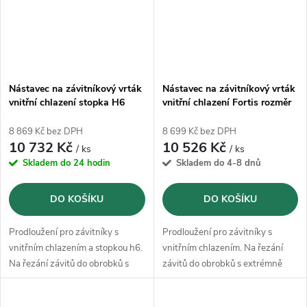
Nástavec na závitníkový vrták
Nástavec na závitníkový vrták
vnitřní chlazení stopka H6
vnitřní chlazení Fortis rozměr
Fortis rozměr 13 100/200mm
11 90/330mm
8 869 Kč bez DPH
8 699 Kč bez DPH
10 732 Kč
10 526 Kč
/ ks
/ ks
Skladem do 24 hodin
Skladem do 4-8 dnů
DO KOŠÍKU
DO KOŠÍKU
Prodloužení pro závitníky s
Prodloužení pro závitníky s
vnitřním chlazením a stopkou h6.
vnitřním chlazením. Na řezání
Na řezání závitů do obrobků s
závitů do obrobků s extrémně
extrémně hluboko uloženými
hluboko uloženými vnitřními
vnitřními závity.
závity.