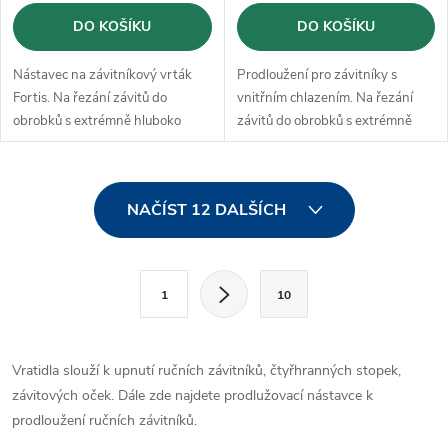
DO KOŠÍKU
DO KOŠÍKU
Nástavec na závitníkový vrták
Prodloužení pro závitníky s
Fortis. Na řezání závitů do
vnitřním chlazením. Na řezání
obrobků s extrémně hluboko
závitů do obrobků s extrémně
uloženými vnitřními závity.
hluboko uloženými vnitřními
závity.
O
NAČÍST 12 DALŠÍCH
v
l
S
1
10
t
á
r
d
á
Vratidla slouží k upnutí ručních závitníků, čtyřhranných stopek,
a
n
závitových oček. Dále zde najdete prodlužovací nástavce k
k
prodloužení ručních závitníků.
c