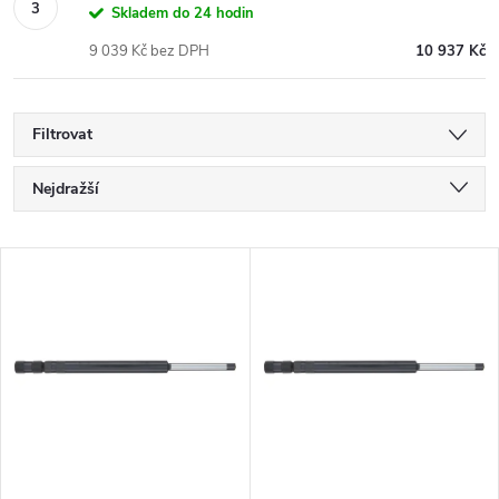
Skladem do 24 hodin
9 039 Kč bez DPH
10 937 Kč
Filtrovat
Ř
Nejdražší
a
Nejlevnější
V
Nejprodávanější
z
ý
Abecedně
e
p
n
i
í
s