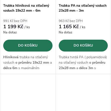
Trubka hliníková na stlačený
Trubka PA na stlačený vzduch
vzduch 19x22 mm - 6m
23x28 mm - 3m
991 Kč bez DPH
963 Kč bez DPH
1 199 Kč
1 165 Kč
/ ks
/ ks
Na dotaz
Na dotaz
DO KOŠÍKU
DO KOŠÍKU
Hliníková
trubka na stlačený
Trubka tvrdá PA ( polyamidová)
vzduch
o průměru 19x22 mm
a
na stlačený vzduch
o průměru
délce 6m
s maximálním
23x28 mm
a
délce 3m
s
provozním tlakem 15 bar.
maximálním provozním tlakem
20 bar.