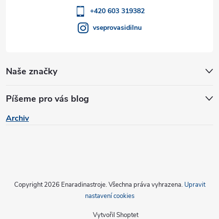
y
í
+420 603 319382
v
vseprovasidilnu
ý
p
Naše značky
i
s
Píšeme pro vás blog
u
Archiv
Copyright 2026
Enaradinastroje
. Všechna práva vyhrazena.
Upravit
nastavení cookies
Vytvořil Shoptet