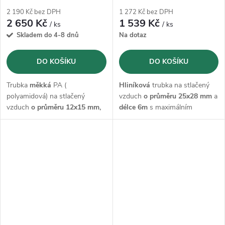
2 190 Kč bez DPH
1 272 Kč bez DPH
2 650 Kč
1 539 Kč
/ ks
/ ks
Skladem do 4-8 dnů
Na dotaz
DO KOŠÍKU
DO KOŠÍKU
Trubka
měkká
PA (
Hliníková
trubka na stlačený
polyamidová) na stlačený
vzduch
o průměru 25x28 mm
a
vzduch
o průměru 12x15 mm,
délce 6m
s maximálním
v návinu o
délce 25 m
s
provozním tlakem 15 bar.
maximálním provozním tlakem
15 bar.