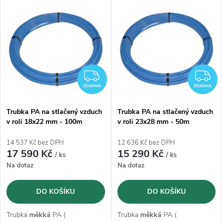
V
Nejprodávanější
z
ý
Abecedně
e
p
n
i
ZDARMA
Z
í
ZDARMA
ZDARMA
s
p
Trubka PA na stlačený vzduch
Trubka PA na stlačený vzduch
v roli 18x22 mm - 100m
v roli 23x28 mm - 50m
p
r
14 537 Kč bez DPH
12 636 Kč bez DPH
r
17 590 Kč
15 290 Kč
/ ks
/ ks
o
Na dotaz
Na dotaz
o
d
DO KOŠÍKU
DO KOŠÍKU
d
u
Trubka
měkká
PA (
Trubka
měkká
PA (