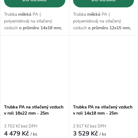
Trubka
měkká
PA (
Trubka
měkká
PA (
polyamidová) na stlačený
polyamidová) na stlačený
vzduch
o průměru 14x18 mm,
vzduch
o průměru 12x15 mm,
v návinu o
délce 100 m
s
v návinu o
délce 100 m
s
maximálním provozním tlakem
maximálním provozním tlakem
15 bar.
15 bar.
Trubka PA na stlačený vzduch
Trubka PA na stlačený vzduch
v roli 18x22 mm - 25m
v roli 14x18 mm - 25m
3 702 Kč bez DPH
2 917 Kč bez DPH
4 479 Kč
3 529 Kč
/ ks
/ ks