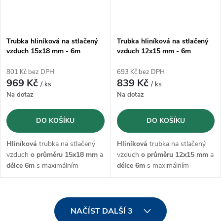
Trubka hliníková na stlačený
Trubka hliníková na stlačený
vzduch 15x18 mm - 6m
vzduch 12x15 mm - 6m
801 Kč bez DPH
693 Kč bez DPH
969 Kč
839 Kč
/ ks
/ ks
Na dotaz
Na dotaz
DO KOŠÍKU
DO KOŠÍKU
Hliníková
trubka na stlačený
Hliníková
trubka na stlačený
vzduch
o průměru 15x18 mm
a
vzduch
o průměru 12x15 mm
a
délce 6m
s maximálním
délce 6m
s maximálním
provozním tlakem 15 bar.
provozním tlakem 15 bar.
O
NAČÍST DALŠÍ 3