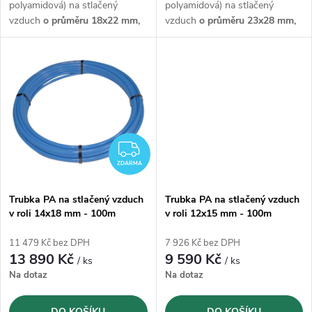
u
polyamidová) na stlačený
polyamidová) na stlačený
k
vzduch
o průměru 18x22 mm,
vzduch
o průměru 23x28 mm,
k
v návinu o
délce 100 m
s
v návinu o
délce 50 m
s
maximálním provozním tlakem
maximálním provozním tlakem
t
14 bar.
14 bar.
t
ů
ů
ZDARMA
ZDARMA
Trubka PA na stlačený vzduch
Trubka PA na stlačený vzduch
v roli 14x18 mm - 100m
v roli 12x15 mm - 100m
11 479 Kč bez DPH
7 926 Kč bez DPH
13 890 Kč
9 590 Kč
/ ks
/ ks
Na dotaz
Na dotaz
DO KOŠÍKU
DO KOŠÍKU