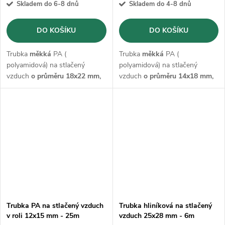
Skladem do 6-8 dnů
Skladem do 4-8 dnů
DO KOŠÍKU
DO KOŠÍKU
Trubka
měkká
PA (
Trubka
měkká
PA (
polyamidová) na stlačený
polyamidová) na stlačený
vzduch
o průměru 18x22 mm,
vzduch
o průměru 14x18 mm,
v návinu o
délce 25 m
s
v návinu o
délce 25 m
s
maximálním provozním tlakem
maximálním provozním tlakem
14 bar.
15 bar.
Trubka PA na stlačený vzduch
Trubka hliníková na stlačený
v roli 12x15 mm - 25m
vzduch 25x28 mm - 6m