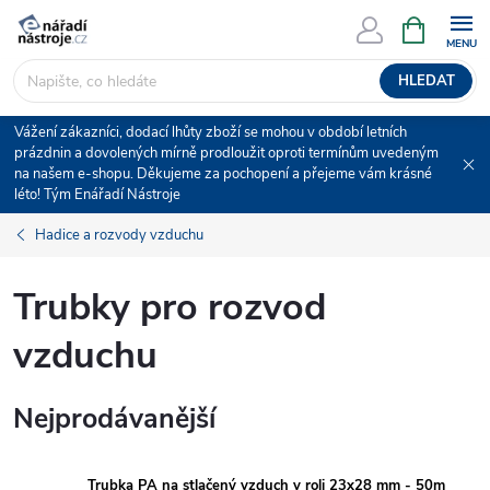
Přejít
NÁKUPNÍ
KOŠÍK
na
obsah
HLEDAT
Vážení zákazníci, dodací lhůty zboží se mohou v období letních
prázdnin a dovolených mírně prodloužit oproti termínům uvedeným
na našem e-shopu. Děkujeme za pochopení a přejeme vám krásné
léto! Tým Enářadí Nástroje
Hadice a rozvody vzduchu
Trubky pro rozvod
vzduchu
Nejprodávanější
Trubka PA na stlačený vzduch v roli 23x28 mm - 50m