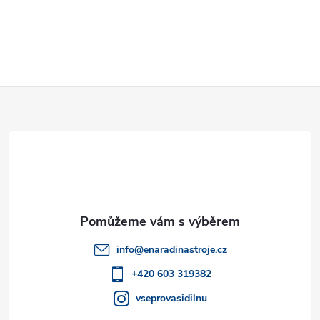
Z
á
p
a
t
info
@
enaradinastroje.cz
í
+420 603 319382
vseprovasidilnu