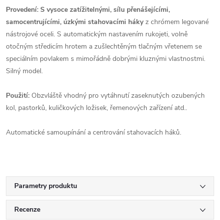
Provedení: S vysoce zatížitelnými, sílu přenášejícími,
samocentrujícími, úzkými stahovacími háky
z chrómem legované
nástrojové oceli. S automatickým nastavením rukojeti, volně
otočným středicím hrotem a zušlechtěným tlačným vřetenem se
speciálním povlakem s mimořádně dobrými kluznými vlastnostmi.
Silný model.
Použití:
Obzvláště vhodný pro vytáhnutí zaseknutých ozubených
kol, pastorků, kuličkových ložisek, řemenových zařízení atd..
Automatické samoupínání a centrování stahovacích háků.
Parametry produktu
Recenze