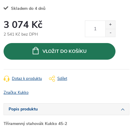
Skladem do 4 dnů
3 074 Kč
2 541 Kč bez DPH
Měrná
cena:
VLOŽIT DO KOŠÍKU
Dotaz k produktu
Sdílet
Značka:
Kukko
Popis produktu
Tříramenný stahovák Kukko 45-2