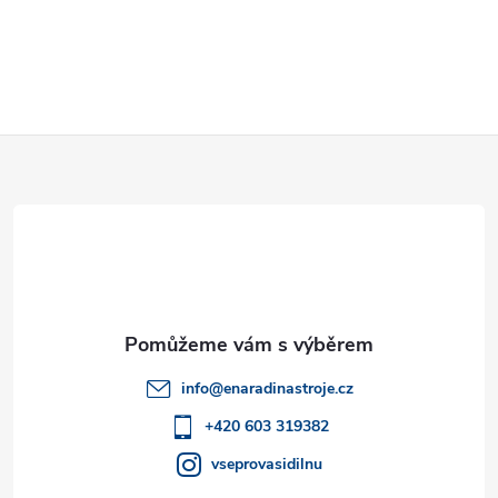
Z
á
p
a
t
info
@
enaradinastroje.cz
í
+420 603 319382
vseprovasidilnu