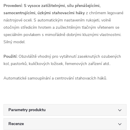
Provedení: S vysoce zatížitelnými, sílu přenášejícími,
samocentrujícími, úzkými stahovacími háky
z chrómem legované
nástrojové oceli. S automatickým nastavením rukojeti, volně
otočným středicím hrotem a zušlechtěným tlačným vřetenem se
speciálním povlakem s mimořádně dobrými kluznými vlastnostmi.
Silný model.
Použití:
Obzvláště vhodný pro vytáhnutí zaseknutých ozubených
kol, pastorků, kuličkových ložisek, řemenových zařízení atd..
Automatické samoupínání a centrování stahovacích háků.
Parametry produktu
Recenze