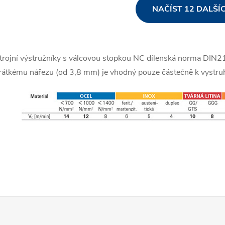
O
NAČÍST 12 DALŠÍ
v
trojní výstružníky s válcovou stopkou NC dílenská norma DIN2
á
rátkému nářezu (od 3,8 mm) je vhodný pouze částečně k vystr
d
a
c
p
v