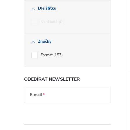
Dle štítku
Na skladě
0
Značky
Format
157
ODEBÍRAT NEWSLETTER
E-mail
Vložením e-mailu souhlasíte s
podmínkami
ochrany osobních údajů