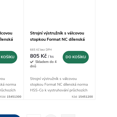
álcovou
Strojní výstružník s válcovou
ílenská
stopkou Format NC dílenská
00 mm
norma HSS-Co - 12,00 mm
665 Kč bez DPH
805 Kč
/ ks
 KOŠÍKU
DO KOŠÍKU
Skladem do 4
dnů
ovou
Strojní výstružník s válcovou
ská norma
stopkou Format NC dílenská norma
růchozích
HSS-Co k vystruhování průchozích
otvorů
Kód:
15451300
Kód:
15451200