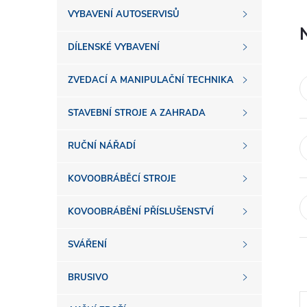
s
VYBAVENÍ AUTOSERVISŮ
t
DÍLENSKÉ VYBAVENÍ
r
ZVEDACÍ A MANIPULAČNÍ TECHNIKA
a
STAVEBNÍ STROJE A ZAHRADA
n
RUČNÍ NÁŘADÍ
n
KOVOOBRÁBĚCÍ STROJE
í
KOVOOBRÁBĚNÍ PŘÍSLUŠENSTVÍ
SVÁŘENÍ
p
BRUSIVO
a