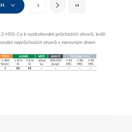
S
CH
1
14
t
r
á
12 HSS-Co k vystruhování průchozích otvorů, kvůli
n
uhování neprůchozích otvorů s nerovným dnem.
k
o
v
á
n
í