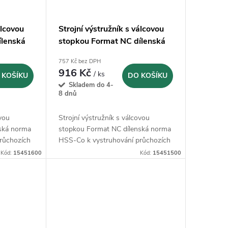
álcovou
Strojní výstružník s válcovou
ílenská
stopkou Format NC dílenská
00 mm
norma HSS-Co - 15,00 mm
757 Kč bez DPH
916 Kč
/ ks
 KOŠÍKU
DO KOŠÍKU
Skladem do 4-
8 dnů
ovou
Strojní výstružník s válcovou
ská norma
stopkou Format NC dílenská norma
růchozích
HSS-Co k vystruhování průchozích
otvorů
Kód:
15451600
Kód:
15451500