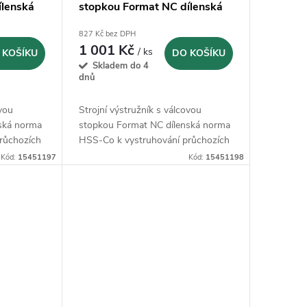
ílenská
stopkou Format NC dílenská
97 mm
norma HSS-Co - 11,98 mm
827 Kč bez DPH
1 001 Kč
/ ks
 KOŠÍKU
DO KOŠÍKU
Skladem do 4
dnů
ovou
Strojní výstružník s válcovou
ská norma
stopkou Format NC dílenská norma
růchozích
HSS-Co k vystruhování průchozích
otvorů
Kód:
15451197
Kód:
15451198