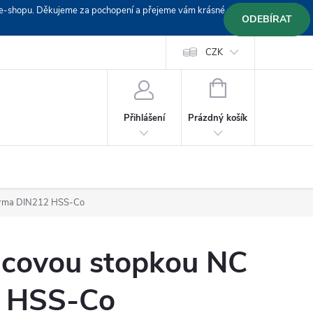
em e-shopu. Děkujeme za pochopení a přejeme vám krásné
ODEBÍRAT
Doprava
Platební podmínky
Platba GoPay
CZK
+420 603 319382
NÁKUPNÍ
KOŠÍK
Prázdný košík
Přihlášení
 norma DIN212 HSS-Co
álcovou stopkou NC
2 HSS-Co