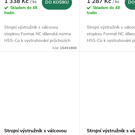
d
1 338 Kč
1 287 Kč
/ ks
/ ks
DO KOŠÍKU
DO
o
Skladem do 48
Skladem do 48
u
hodin
hodin
d
k
Strojní výstružník s válcovou
Strojní výstružník s válc
u
stopkou Format NC dílenská norma
stopkou Format NC dílen
HSS-Co k vystruhování průchozích
HSS-Co k vystruhování p
t
otvorů
otvorů
k
Kód:
15451900
ů
t
ů
Strojní výstružník s válcovou
Strojní výstružník s v