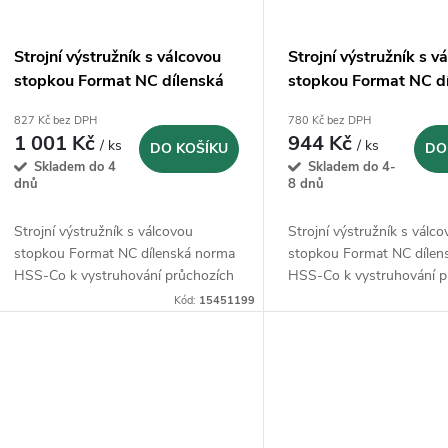
Strojní výstružník s válcovou
Strojní výstružník s v
stopkou Format NC dílenská
stopkou Format NC d
norma HSS-Co - 11,99 mm
norma HSS-Co - 16,
827 Kč bez DPH
780 Kč bez DPH
1 001 Kč
944 Kč
/ ks
/ ks
DO KOŠÍKU
DO
Skladem do 4
Skladem do 4-
dnů
8 dnů
Strojní výstružník s válcovou
Strojní výstružník s válc
stopkou Format NC dílenská norma
stopkou Format NC dílen
HSS-Co k vystruhování průchozích
HSS-Co k vystruhování p
otvorů
otvorů
Kód:
15451199