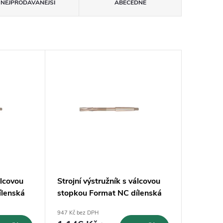
NEJPRODÁVANĚJŠÍ
ABECEDNĚ
álcovou
Strojní výstružník s válcovou
ílenská
stopkou Format NC dílenská
00 mm
norma HSS-Co - 18,00 mm
947 Kč bez DPH