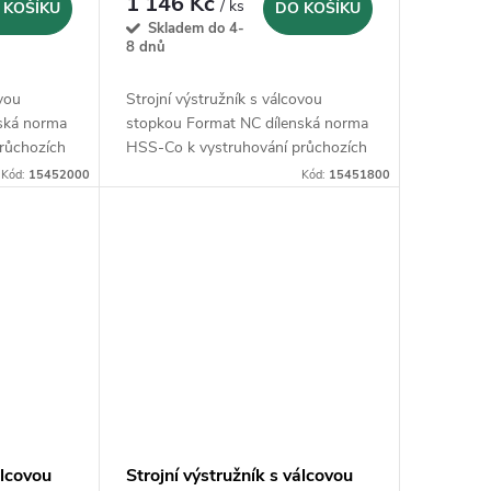
1 146 Kč
/ ks
 KOŠÍKU
DO KOŠÍKU
Skladem do 4-
8 dnů
ovou
Strojní výstružník s válcovou
ská norma
stopkou Format NC dílenská norma
růchozích
HSS-Co k vystruhování průchozích
otvorů
Kód:
15452000
Kód:
15451800
álcovou
Strojní výstružník s válcovou