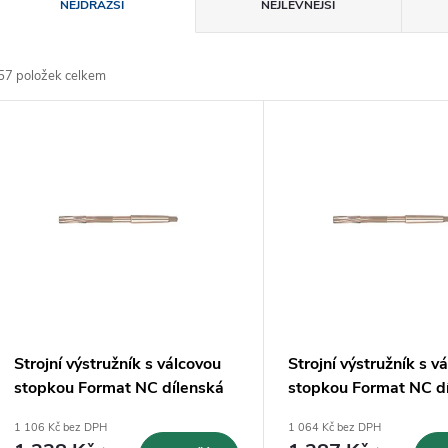
Ř
NEJDRAŽŠÍ
NEJLEVNĚJŠÍ
a
57
položek celkem
z
V
e
ý
n
p
p
s
r
p
Strojní výstružník s válcovou
Strojní výstružník s v
o
stopkou Format NC dílenská
stopkou Format NC d
r
norma HSS-Co - 19,00 mm
norma HSS-Co - 20,
1 106 Kč bez DPH
1 064 Kč bez DPH