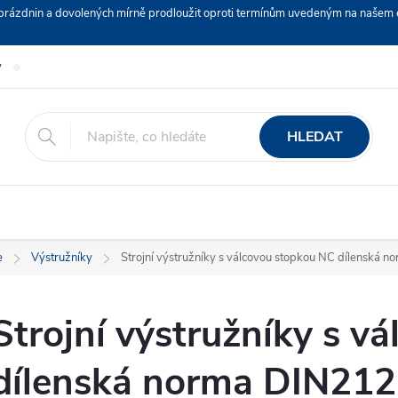
ch prázdnin a dovolených mírně prodloužit oproti termínům uvedeným na naš
y
Podmínky ochrany osobních údajů
Nákup na splátky ESSOX
HLEDAT
e
Výstružníky
Strojní výstružníky s válcovou stopkou NC dílenská
Strojní výstružníky s v
dílenská norma DIN21