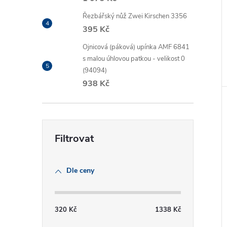
Řezbářský nůž Zwei Kirschen 3356
395 Kč
Ojnicová (páková) upínka AMF 6841
s malou úhlovou patkou - velikost 0
(94094)
938 Kč
Dle ceny
320
Kč
1338
Kč