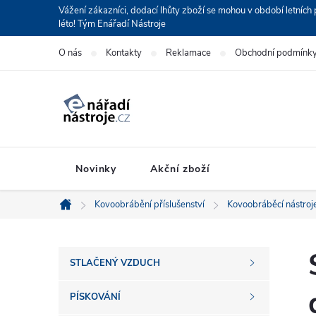
Přejít
Vážení zákazníci, dodací lhůty zboží se mohou v období letní
léto! Tým Enářadí Nástroje
na
obsah
O nás
Kontakty
Reklamace
Obchodní podmínk
Novinky
Akční zboží
Kovoobrábění příslušenství
Kovoobráběcí nástroj
Domů
P
STLAČENÝ VZDUCH
o
PÍSKOVÁNÍ