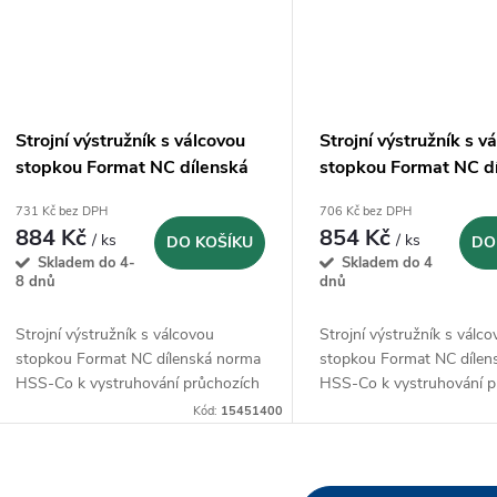
Strojní výstružník s válcovou
Strojní výstružník s v
stopkou Format NC dílenská
stopkou Format NC d
norma HSS-Co - 14,00 mm
norma HSS-Co - 13,
731 Kč bez DPH
706 Kč bez DPH
884 Kč
854 Kč
/ ks
/ ks
DO KOŠÍKU
DO
Skladem do 4-
Skladem do 4
8 dnů
dnů
Strojní výstružník s válcovou
Strojní výstružník s válc
stopkou Format NC dílenská norma
stopkou Format NC dílen
HSS-Co k vystruhování průchozích
HSS-Co k vystruhování p
otvorů
otvorů
Kód:
15451400