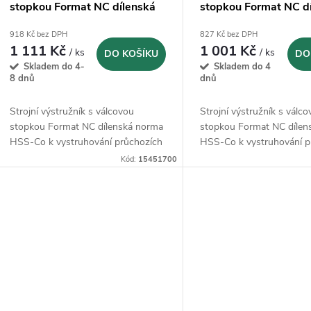
stopkou Format NC dílenská
stopkou Format NC d
norma HSS-Co - 17,00 mm
norma HSS-Co - 11,
918 Kč bez DPH
827 Kč bez DPH
1 111 Kč
1 001 Kč
/ ks
/ ks
DO KOŠÍKU
DO
Skladem do 4-
Skladem do 4
8 dnů
dnů
Strojní výstružník s válcovou
Strojní výstružník s válc
stopkou Format NC dílenská norma
stopkou Format NC dílen
HSS-Co k vystruhování průchozích
HSS-Co k vystruhování p
otvorů
otvorů
Kód:
15451700