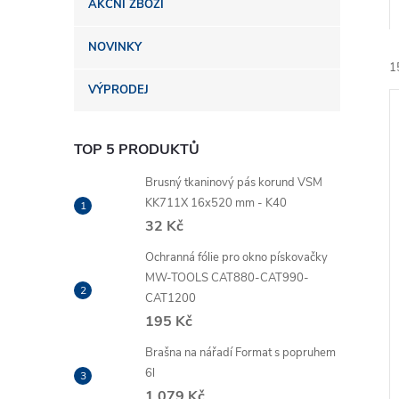
AKČNÍ ZBOŽÍ
n
NOVINKY
e
1
VÝPRODEJ
l
TOP 5 PRODUKTŮ
Brusný tkaninový pás korund VSM
KK711X 16x520 mm - K40
í
32 Kč
i
Ochranná fólie pro okno pískovačky
MW-TOOLS CAT880-CAT990-
CAT1200
195 Kč
Brašna na nářadí Format s popruhem
6l
1 079 Kč