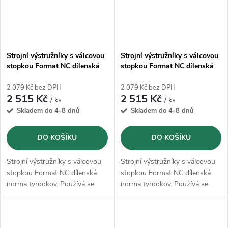
Strojní výstružníky s válcovou
Strojní výstružníky s válcovou
stopkou Format NC dílenská
stopkou Format NC dílenská
norma tvrdokov - 10,00 mm
norma tvrdokov - 10,01 mm
2 079 Kč bez DPH
2 079 Kč bez DPH
2 515 Kč
2 515 Kč
/ ks
/ ks
Skladem do 4-8 dnů
Skladem do 4-8 dnů
DO KOŠÍKU
DO KOŠÍKU
Strojní výstružníky s válcovou
Strojní výstružníky s válcovou
stopkou Format NC dílenská
stopkou Format NC dílenská
norma tvrdokov. Používá se
norma tvrdokov. Používá se
především na vysoce legované
především na vysoce legované
a tvrzené oceli do 52 HRC,
a tvrzené oceli do 52 HRC,
litiny, měkké neželezné kovy,
litiny, měkké neželezné kovy,