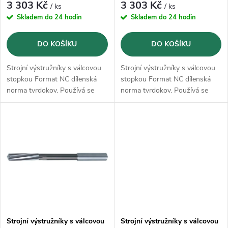
r
3 303 Kč
3 303 Kč
/ ks
/ ks
o
Skladem do 24 hodin
Skladem do 24 hodin
o
d
DO KOŠÍKU
DO KOŠÍKU
d
u
Strojní výstružníky s válcovou
Strojní výstružníky s válcovou
u
stopkou Format NC dílenská
stopkou Format NC dílenská
k
norma tvrdokov. Používá se
norma tvrdokov. Používá se
k
především na vysoce legované
především na vysoce legované
a tvrzené oceli do 52 HRC,
a tvrzené oceli do 52 HRC,
t
litiny, měkké neželezné kovy,
litiny, měkké neželezné kovy,
t
např. hliník a mosaz.
např. hliník a mosaz.
ů
ů
Strojní výstružníky s válcovou
Strojní výstružníky s válcovou