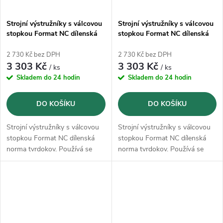
Strojní výstružníky s válcovou
Strojní výstružníky s válcovou
stopkou Format NC dílenská
stopkou Format NC dílenská
norma tvrdokov - 12,02 mm
norma tvrdokov - 12,03 mm
2 730 Kč bez DPH
2 730 Kč bez DPH
3 303 Kč
3 303 Kč
/ ks
/ ks
Skladem do 24 hodin
Skladem do 24 hodin
DO KOŠÍKU
DO KOŠÍKU
Strojní výstružníky s válcovou
Strojní výstružníky s válcovou
stopkou Format NC dílenská
stopkou Format NC dílenská
norma tvrdokov. Používá se
norma tvrdokov. Používá se
především na vysoce legované
především na vysoce legované
a tvrzené oceli do 52 HRC,
a tvrzené oceli do 52 HRC,
litiny, měkké neželezné kovy,
litiny, měkké neželezné kovy,
např. hliník a mosaz.
např. hliník a mosaz.