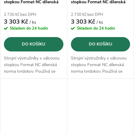
stopkou Format NC dílenská
stopkou Format NC dílenská
norma tvrdokov - 12,00 mm
norma tvrdokov - 12,01 mm
2 730 Kč bez DPH
2 730 Kč bez DPH
3 303 Kč
3 303 Kč
/ ks
/ ks
Skladem do 24 hodin
Skladem do 24 hodin
DO KOŠÍKU
DO KOŠÍKU
Strojní výstružníky s válcovou
Strojní výstružníky s válcovou
stopkou Format NC dílenská
stopkou Format NC dílenská
norma tvrdokov. Používá se
norma tvrdokov. Používá se
především na vysoce legované
především na vysoce legované
a tvrzené oceli do 52 HRC,
a tvrzené oceli do 52 HRC,
litiny, měkké neželezné kovy,
litiny, měkké neželezné kovy,
např. hliník a mosaz.
např. hliník a mosaz.