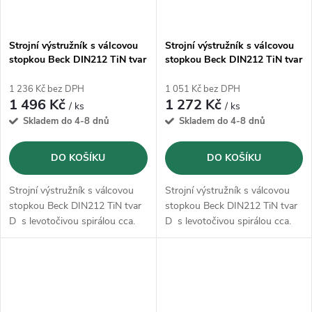
Strojní výstružník s válcovou
Strojní výstružník s válcovou
stopkou Beck DIN212 TiN tvar
stopkou Beck DIN212 TiN tvar
D - 9,0 mm
D - 8,0 mm
1 236 Kč bez DPH
1 051 Kč bez DPH
1 496 Kč
1 272 Kč
/ ks
/ ks
Skladem do 4-8 dnů
Skladem do 4-8 dnů
DO KOŠÍKU
DO KOŠÍKU
Strojní výstružník s válcovou
Strojní výstružník s válcovou
stopkou Beck DIN212 TiN tvar
stopkou Beck DIN212 TiN tvar
D s levotočivou spirálou cca.
D s levotočivou spirálou cca.
7°, krátký nářez a
7°, krátký nářez a
nerovnoměrná rozteč zubů.
nerovnoměrná rozteč zubů.