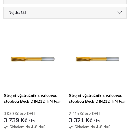
Ř
Nejdražší
a
Nejlevnější
V
Nejprodávanější
z
ý
Abecedně
e
p
n
i
í
s
p
Strojní výstružník s válcovou
Strojní výstružník s válcovou
stopkou Beck DIN212 TiN tvar
stopkou Beck DIN212 TiN tvar
p
D - 20,0 mm
D - 18,0 mm
r
3 090 Kč bez DPH
2 745 Kč bez DPH
r
3 739 Kč
3 321 Kč
/ ks
/ ks
o
Skladem do 4-8 dnů
Skladem do 4-8 dnů