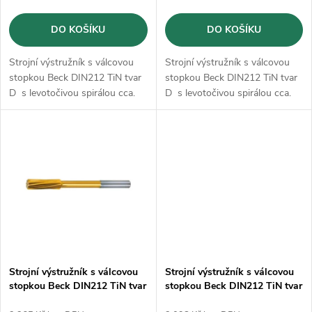
o
d
DO KOŠÍKU
DO KOŠÍKU
d
u
Strojní výstružník s válcovou
Strojní výstružník s válcovou
u
stopkou Beck DIN212 TiN tvar
stopkou Beck DIN212 TiN tvar
k
D s levotočivou spirálou cca.
D s levotočivou spirálou cca.
k
7°, krátký nářez a
7°, krátký nářez a
nerovnoměrná rozteč zubů.
nerovnoměrná rozteč zubů.
t
t
ů
ů
Strojní výstružník s válcovou
Strojní výstružník s válcovou
stopkou Beck DIN212 TiN tvar
stopkou Beck DIN212 TiN tvar
D - 16,0 mm
D - 14,0 mm