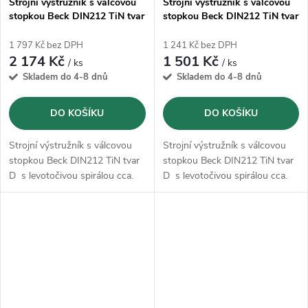
Strojní výstružník s válcovou
Strojní výstružník s válcovou
stopkou Beck DIN212 TiN tvar
stopkou Beck DIN212 TiN tvar
D - 12,0 mm
D - 10,0 mm
1 797 Kč bez DPH
1 241 Kč bez DPH
2 174 Kč
1 501 Kč
/ ks
/ ks
Skladem do 4-8 dnů
Skladem do 4-8 dnů
DO KOŠÍKU
DO KOŠÍKU
Strojní výstružník s válcovou
Strojní výstružník s válcovou
stopkou Beck DIN212 TiN tvar
stopkou Beck DIN212 TiN tvar
D s levotočivou spirálou cca.
D s levotočivou spirálou cca.
7°, krátký nářez a
7°, krátký nářez a
nerovnoměrná rozteč zubů.
nerovnoměrná rozteč zubů.