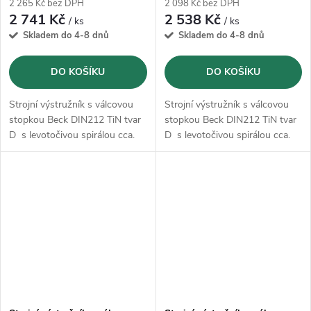
2 265 Kč bez DPH
2 098 Kč bez DPH
2 741 Kč
2 538 Kč
/ ks
/ ks
Skladem do 4-8 dnů
Skladem do 4-8 dnů
DO KOŠÍKU
DO KOŠÍKU
Strojní výstružník s válcovou
Strojní výstružník s válcovou
stopkou Beck DIN212 TiN tvar
stopkou Beck DIN212 TiN tvar
D s levotočivou spirálou cca.
D s levotočivou spirálou cca.
7°, krátký nářez a
7°, krátký nářez a
nerovnoměrná rozteč zubů.
nerovnoměrná rozteč zubů.