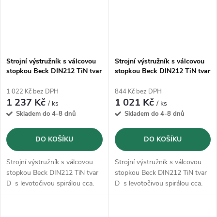
Strojní výstružník s válcovou
Strojní výstružník s válcovou
stopkou Beck DIN212 TiN tvar
stopkou Beck DIN212 TiN tvar
D - 7,0 mm
D - 6,0 mm
1 022 Kč bez DPH
844 Kč bez DPH
1 237 Kč
1 021 Kč
/ ks
/ ks
Skladem do 4-8 dnů
Skladem do 4-8 dnů
DO KOŠÍKU
DO KOŠÍKU
Strojní výstružník s válcovou
Strojní výstružník s válcovou
stopkou Beck DIN212 TiN tvar
stopkou Beck DIN212 TiN tvar
D s levotočivou spirálou cca.
D s levotočivou spirálou cca.
7°, krátký nářez a
7°, krátký nářez a
nerovnoměrná rozteč zubů.
nerovnoměrná rozteč zubů.