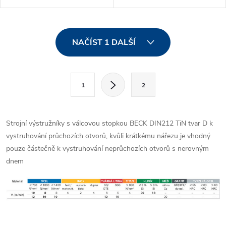
7°, krátký nářez a
7°, krátký nářez a
nerovnoměrná rozteč zubů.
nerovnoměrná rozteč zubů.
O
NAČÍST 1 DALŠÍ
v
l
S
1
2
t
á
r
d
á
Strojní výstružníky s válcovou stopkou BECK DIN212 TiN tvar D k
a
n
vystruhování průchozích otvorů, kvůli krátkému nářezu je vhodný
k
pouze částečně k vystruhování neprůchozích otvorů s nerovným
c
o
dnem
í
v
á
p
n
r
í