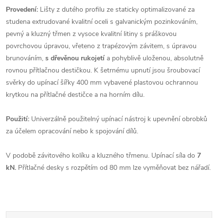
Provedení:
Lišty z dutého profilu ze staticky optimalizované za
studena extrudované kvalitní oceli s galvanickým pozinkováním,
pevný a kluzný třmen z vysoce kvalitní litiny s práškovou
povrchovou úpravou, vřeteno z trapézovým závitem, s úpravou
brunováním,
s dřevěnou rukojetí
a pohyblivě uloženou, absolutně
rovnou přítlačnou destičkou. K šetrnému upnutí jsou šroubovací
svěrky do upínací šířky 400 mm vybavené plastovou ochrannou
krytkou na přítlačné destičce a na horním dílu.
Použití:
Univerzálně použitelný upínací nástroj k upevnění obrobků
za účelem opracování nebo k spojování dílů.
V podobě závitového kolíku a kluzného třmenu. Upínací síla do
7
kN.
Přítlačné desky s rozpětím od 80 mm lze vyměňovat bez nářadí.