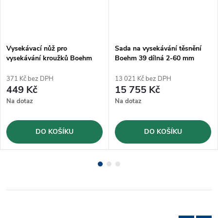
Vysekávací nůž pro
Sada na vysekávání těsnění
vysekávání kroužků Boehm
Boehm 39 dílná 2-60 mm
Ø38mm (JLB38)
(JLB260PACC)
371 Kč bez DPH
13 021 Kč bez DPH
449 Kč
15 755 Kč
Na dotaz
Na dotaz
DO KOŠÍKU
DO KOŠÍKU