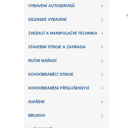
s
VYBAVENÍ AUTOSERVISŮ
t
DÍLENSKÉ VYBAVENÍ
r
ZVEDACÍ A MANIPULAČNÍ TECHNIKA
a
STAVEBNÍ STROJE A ZAHRADA
n
RUČNÍ NÁŘADÍ
n
KOVOOBRÁBĚCÍ STROJE
í
KOVOOBRÁBĚNÍ PŘÍSLUŠENSTVÍ
SVÁŘENÍ
p
BRUSIVO
a