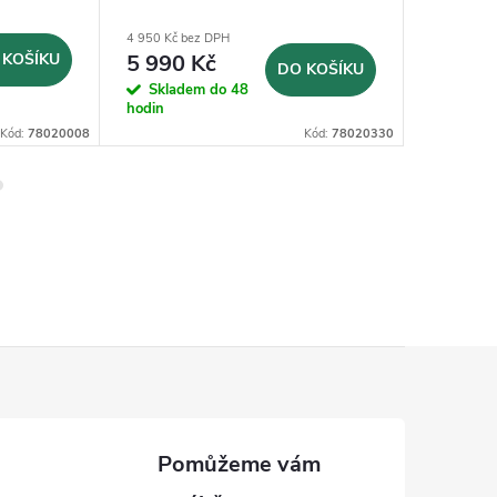
(JLB330PACC)
4 950 Kč bez DPH
717 Kč bez
 KOŠÍKU
5 990 Kč
867 K
DO KOŠÍKU
Skladem do 48
Na dotaz
hodin
Kód:
78020008
Kód:
78020330