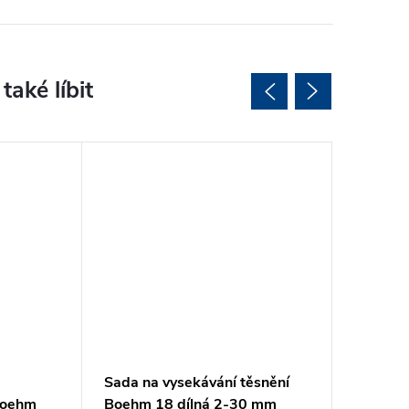
Sada na vysekávání těsnění
Šroubo
Boehm
Boehm 18 dílná 2-30 mm
GS25