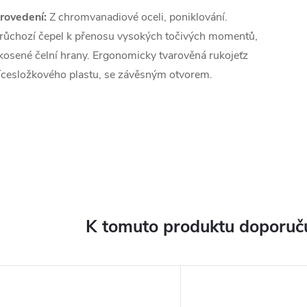
rovedení:
Z chromvanadiové oceli, poniklování.
růchozí čepel k přenosu vysokých točivých momentů,
kosené čelní hrany. Ergonomicky tvarověná rukojeťz
ícesložkového plastu, se závěsným otvorem.
K tomuto produktu doporuču