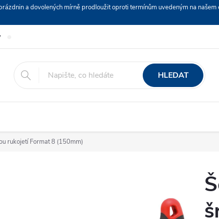
ch prázdnin a dovolených mírně prodloužit oproti termínům uvedeným na naš
y
Podmínky ochrany osobních údajů
Nákup na splátky ESSOX
HLEDAT
nou rukojetí Format 8 (150mm)
Š
š