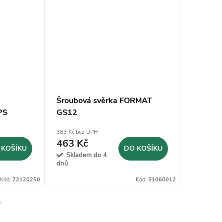
Šroubová svěrka FORMAT
Šroubov
PS
GS12
GZF25-
383 Kč bez DPH
690 Kč bez
463 Kč
835 K
 KOŠÍKU
DO KOŠÍKU
Skladem do 4
Sklad
dnů
dnů
Kód:
72120250
Kód:
51060012