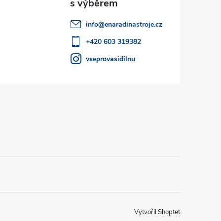
info
@
enaradinastroje.cz
+420 603 319382
vseprovasidilnu
Vytvořil Shoptet