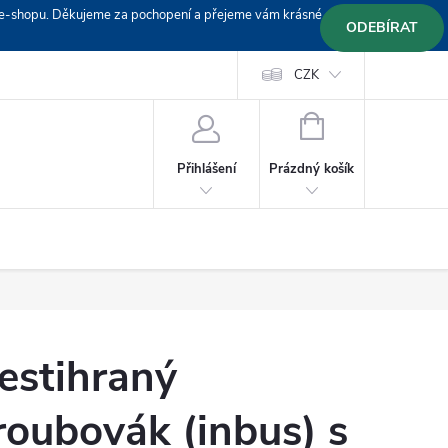
em e-shopu. Děkujeme za pochopení a přejeme vám krásné
ODEBÍRAT
Doprava
Platební podmínky
Platba GoPay
CZK
+420 603 319382
NÁKUPNÍ
KOŠÍK
Prázdný košík
Přihlášení
estihraný
roubovák (inbus) s