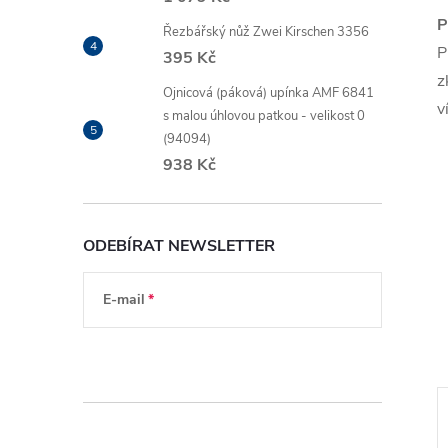
P
Řezbářský nůž Zwei Kirschen 3356
P
395 Kč
z
Ojnicová (páková) upínka AMF 6841
v
s malou úhlovou patkou - velikost 0
(94094)
938 Kč
ODEBÍRAT NEWSLETTER
E-mail
Vložením e-mailu souhlasíte s
podmínkami
ochrany osobních údajů