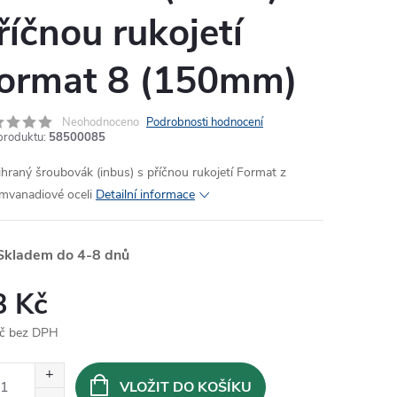
říčnou rukojetí
ormat 8 (150mm)
Neohodnoceno
Podrobnosti hodnocení
produktu:
58500085
ihraný šroubovák (inbus) s příčnou rukojetí Format z
mvanadiové oceli
Detailní informace
Skladem do 4-8 dnů
8 Kč
č bez DPH
ná
:
VLOŽIT DO KOŠÍKU