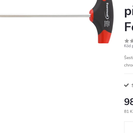
p
F
Kód 
Šest
chro
9
81 K
Měr
cena