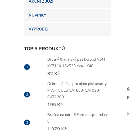
AKČNÍ ZBOŽÍ
n
NOVINKY
e
VÝPRODEJ
l
TOP 5 PRODUKTŮ
Brusný tkaninový pás korund VSM
KK711X 16x520 mm - K40
32 Kč
Ochranná fólie pro okno pískovačky
Š
MW-TOOLS CAT880-CAT990-
CAT1200
F
195 Kč
Š
Brašna na nářadí Format s popruhem
6l
1 079 Kč