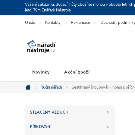
Přejít
Vážení zákazníci, dodací lhůty zboží se mohou v období letní
léto! Tým Enářadí Nástroje
na
obsah
O nás
Kontakty
Reklamace
Obchodní podmínk
Novinky
Akční zboží
Ruční nářadí
Šestihraný šroubovák (inbus) s příč
Domů
P
STLAČENÝ VZDUCH
o
PÍSKOVÁNÍ