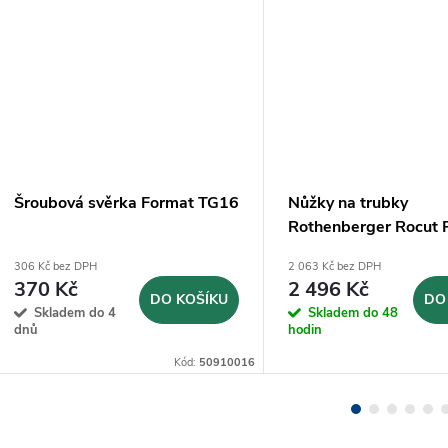
Šroubová svěrka Format TG16
Nůžky na trubky
Rothenberger Rocut 
(5.5005)
306 Kč bez DPH
2 063 Kč bez DPH
370 Kč
2 496 Kč
DO KOŠÍKU
DO
Skladem do 4
Skladem do 48
dnů
hodin
Kód:
50910016