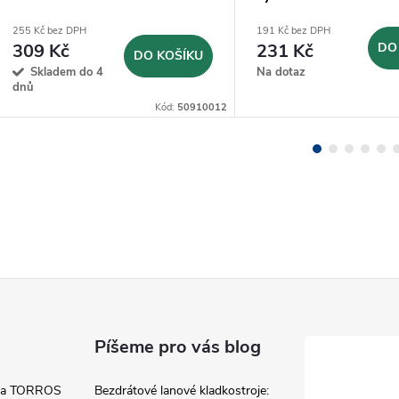
Ø8mm (JLB8)
255 Kč bez DPH
191 Kč bez DPH
309 Kč
231 Kč
DO
DO KOŠÍKU
Skladem do 4
Na dotaz
dnů
Kód:
50910012
Píšeme pro vás blog
 a TORROS
Bezdrátové lanové kladkostroje: