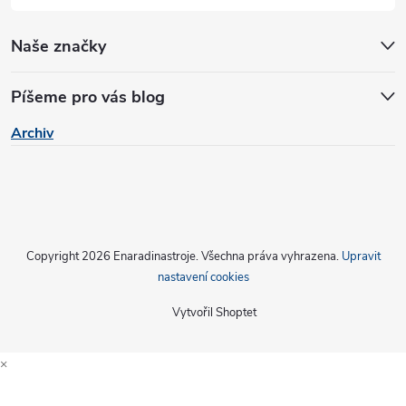
ý
p
Naše značky
i
Píšeme pro vás blog
s
Archiv
u
Copyright 2026
Enaradinastroje
. Všechna práva vyhrazena.
Upravit
nastavení cookies
Vytvořil Shoptet
×