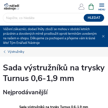
Přejít
NÁKUPNÍ
KOŠÍK
na
obsah
HLEDAT
Vážení zákazníci, dodací lhůty zboží se mohou v období letních
prázdnin a dovolených mírně prodloužit oproti termínům uvedeným
na našem e-shopu. Děkujeme za pochopení a přejeme vám krásné
léto! Tým Enářadí Nástroje
Výstružníky
Sada výstružníků na trysky
Turnus 0,6-1,9 mm
Nejprodávanější
Sada výstružníků na trysky Turnus 0,6-1,9 mm