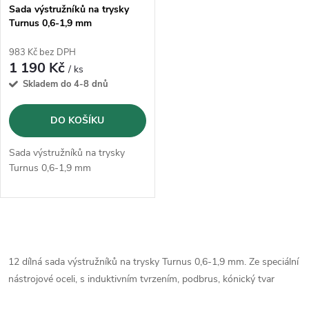
s
p
Sada výstružníků na trysky
Turnus 0,6-1,9 mm
p
r
983 Kč bez DPH
r
1 190 Kč
/ ks
o
Skladem do 4-8 dnů
o
d
DO KOŠÍKU
d
u
Sada výstružníků na trysky
u
Turnus 0,6-1,9 mm
k
k
t
O
t
ů
v
12 dílná sada výstružníků na trysky Turnus 0,6-1,9 mm. Ze speciální
ů
nástrojové oceli, s induktivním tvrzením, podbrus, kónický tvar
l