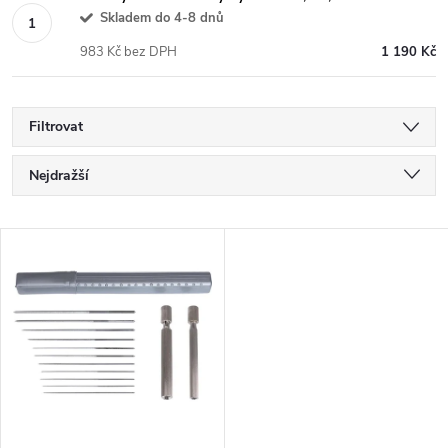
Skladem do 4-8 dnů
983 Kč bez DPH
1 190 Kč
Filtrovat
Ř
Nejdražší
a
Nejlevnější
V
Nejprodávanější
z
ý
Abecedně
e
p
n
i
í