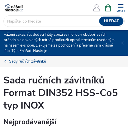
Přejít
NÁKUPNÍ
KOŠÍK
na
obsah
HLEDAT
Vážení zákazníci, dodací lhůty zboží se mohou v období letních
prázdnin a dovolených mírně prodloužit oproti termínům uvedeným
na našem e-shopu. Děkujeme za pochopení a přejeme vám krásné
léto! Tým Enářadí Nástroje
Sady ručních závitníků
Sada ručních závitníků
Format DIN352 HSS-Co5
typ INOX
Nejprodávanější