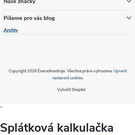
Naše značky
v
Píšeme pro vás blog
ý
Archiv
p
i
s
u
Copyright 2026
Enaradinastroje
. Všechna práva vyhrazena.
Upravit
nastavení cookies
Vytvořil Shoptet
×
Splátková kalkulačka