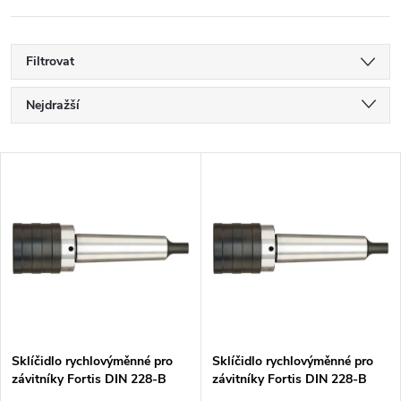
Filtrovat
Ř
Nejdražší
a
Nejlevnější
V
Nejprodávanější
z
ý
Abecedně
e
p
n
i
í
s
p
Sklíčidlo rychlovýměnné pro
Sklíčidlo rychlovýměnné pro
závitníky Fortis DIN 228-B
závitníky Fortis DIN 228-B
p
M14 - M33 se stopkou MK5
M14 - M33 se stopkou MK4