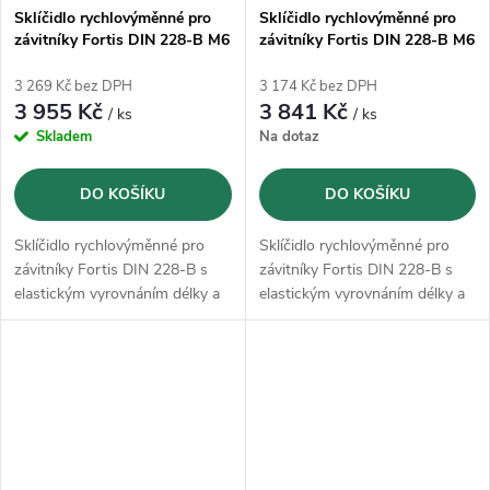
Sklíčidlo rychlovýměnné pro
Sklíčidlo rychlovýměnné pro
závitníky Fortis DIN 228-B M6
závitníky Fortis DIN 228-B M6
- M20 se stopkou MK4
- M20 se stopkou MK3
3 269 Kč bez DPH
3 174 Kč bez DPH
3 955 Kč
3 841 Kč
/ ks
/ ks
Skladem
Na dotaz
DO KOŠÍKU
DO KOŠÍKU
Sklíčidlo rychlovýměnné pro
Sklíčidlo rychlovýměnné pro
závitníky Fortis DIN 228-B s
závitníky Fortis DIN 228-B s
elastickým vyrovnáním délky a
elastickým vyrovnáním délky a
stopkou MK podle DIN 228-B,
stopkou MK podle DIN 228-B,
tvar A
tvar A