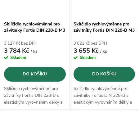
Sklíčidlo rychlovýměnné pro
Sklíčidlo rychlovýměnné pro
závitníky Fortis DIN 228-B M3
závitníky Fortis DIN 228-B M3
- M12 se stopkou MK3
- M12 se stopkou MK2
3 127 Kč bez DPH
3 021 Kč bez DPH
3 784 Kč
3 655 Kč
/ ks
/ ks
Skladem
Skladem
DO KOŠÍKU
DO KOŠÍKU
Sklíčidlo rychlovýměnné pro
Sklíčidlo rychlovýměnné pro
závitníky Fortis DIN 228-B s
závitníky Fortis DIN 228-B s
elastickým vyrovnáním délky a
elastickým vyrovnáním délky a
stopkou MK podle DIN 228-B,
stopkou MK podle DIN 228-B,
tvar A
tvar A
O