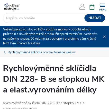
Přejít
NÁKUPNÍ
KOŠÍK
na
obsah
HLEDAT
Vážení zákazníci, dodací lhůty zboží se mohou v období letních
prázdnin a dovolených mírně prodloužit oproti termínům uvedeným
na našem e-shopu. Děkujeme za pochopení a přejeme vám krásné
léto! Tým Enářadí Nástroje
Rychlovýměnné sklíčidla pro závitořezné vložky
Rychlovýměnné sklíčidla
DIN 228- B se stopkou MK
a elast.vyrovnáním délky
Rychlovýměnné sklíčidla DIN 228- B se stopkou MK a