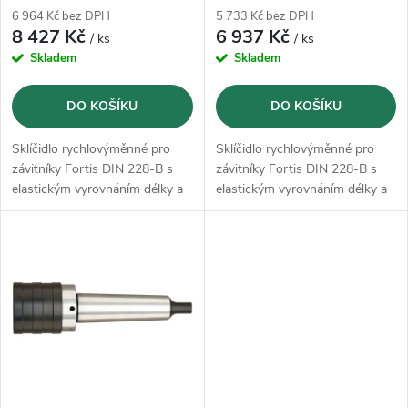
r
6 964 Kč bez DPH
5 733 Kč bez DPH
r
8 427 Kč
6 937 Kč
/ ks
/ ks
o
Skladem
Skladem
o
d
DO KOŠÍKU
DO KOŠÍKU
d
u
Sklíčidlo rychlovýměnné pro
Sklíčidlo rychlovýměnné pro
u
závitníky Fortis DIN 228-B s
závitníky Fortis DIN 228-B s
k
elastickým vyrovnáním délky a
elastickým vyrovnáním délky a
k
stopkou MK podle DIN 228-B,
stopkou MK podle DIN 228-B,
tvar A
tvar A
t
t
ů
ů