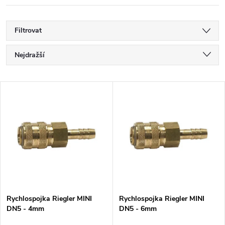
Filtrovat
Ř
Nejdražší
a
Nejlevnější
V
Nejprodávanější
z
ý
Abecedně
e
p
n
i
í
s
p
Rychlospojka Riegler MINI
Rychlospojka Riegler MINI
DN5 - 4mm
DN5 - 6mm
p