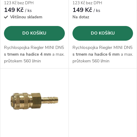
r
123 Kč bez DPH
123 Kč bez DPH
r
149 Kč
149 Kč
/ ks
/ ks
o
Většinou skladem
Na dotaz
o
d
DO KOŠÍKU
DO KOŠÍKU
d
u
Rychlospojka Riegler MINI DN5
Rychlospojka Riegler MINI DN5
u
s trnem na hadice 4 mm
a max.
s trnem na hadice 6 mm
a max.
k
průtokem 560 l/min
průtokem 560 l/min
k
t
t
ů
ů