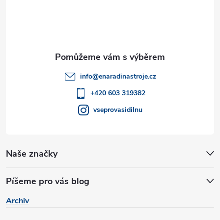
á
p
n
p
r
í
v
a
k
t
info
@
enaradinastroje.cz
y
í
+420 603 319382
v
vseprovasidilnu
ý
p
Naše značky
i
s
Píšeme pro vás blog
u
Archiv