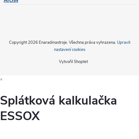
Archiv
p
i
s
u
Copyright 2026
Enaradinastroje
. Všechna práva vyhrazena.
Upravit
nastavení cookies
Vytvořil Shoptet
×
Splátková kalkulačka
ESSOX