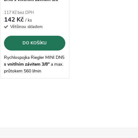
117 Kč bez DPH
142 Kč
/ ks
Většinou skladem
DO KOŠÍKU
Rychlospojka Riegler MINI DN5
s vnitřním závitem 3/8"
a max.
průtokem 560 l/min
O
v
l
Z
á