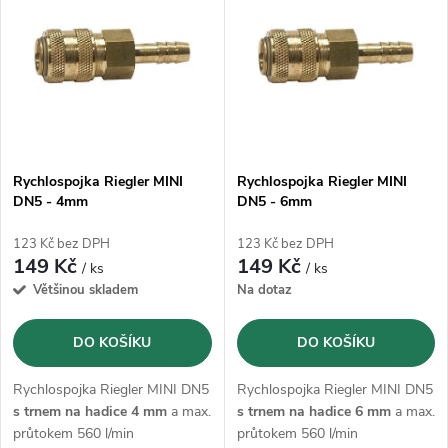
ý
Abecedně
e
p
n
i
í
s
p
Rychlospojka Riegler MINI
Rychlospojka Riegler MINI
DN5 - 4mm
DN5 - 6mm
p
r
123 Kč bez DPH
123 Kč bez DPH
r
149 Kč
149 Kč
/ ks
/ ks
o
Většinou skladem
Na dotaz
o
d
DO KOŠÍKU
DO KOŠÍKU
d
u
Rychlospojka Riegler MINI DN5
Rychlospojka Riegler MINI DN5
u
s trnem na hadice 4 mm
a max.
s trnem na hadice 6 mm
a max.
průtokem 560 l/min
průtokem 560 l/min