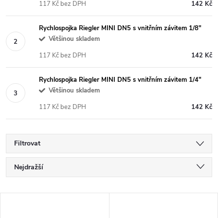
117 Kč bez DPH
142 Kč
Rychlospojka Riegler MINI DN5 s vnitřním závitem 1/8"
Většinou skladem
117 Kč bez DPH
142 Kč
Rychlospojka Riegler MINI DN5 s vnitřním závitem 1/4"
Většinou skladem
117 Kč bez DPH
142 Kč
Filtrovat
Ř
Nejdražší
a
Nejlevnější
V
Nejprodávanější
z