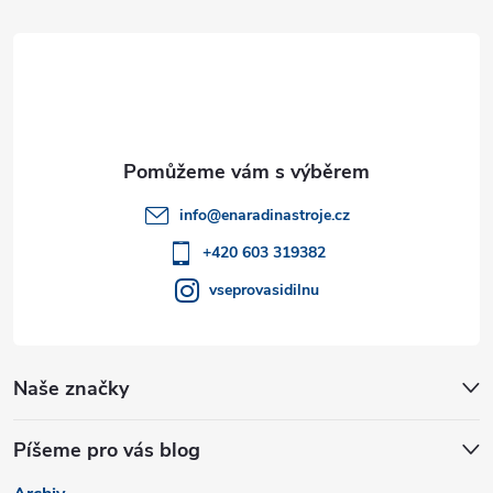
d
á
a
p
c
a
í
t
p
info
@
enaradinastroje.cz
r
í
+420 603 319382
v
vseprovasidilnu
k
y
Naše značky
v
Píšeme pro vás blog
ý