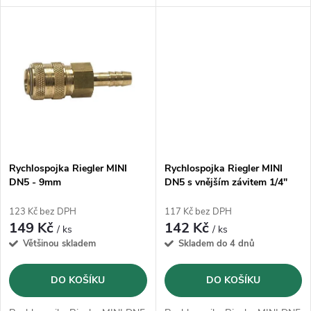
k
k
t
t
ů
ů
Rychlospojka Riegler MINI
Rychlospojka Riegler MINI
DN5 - 9mm
DN5 s vnějším závitem 1/4"
123 Kč bez DPH
117 Kč bez DPH
149 Kč
142 Kč
/ ks
/ ks
Většinou skladem
Skladem do 4 dnů
DO KOŠÍKU
DO KOŠÍKU