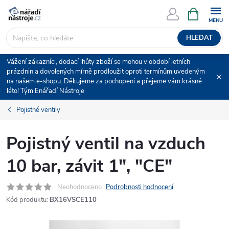
Přejít
NÁKUPNÍ
KOŠÍK
na
obsah
HLEDAT
Vážení zákazníci, dodací lhůty zboží se mohou v období letních
prázdnin a dovolených mírně prodloužit oproti termínům uvedeným
na našem e-shopu. Děkujeme za pochopení a přejeme vám krásné
léto! Tým Enářadí Nástroje
Pojistné ventily
Pojistný ventil na vzduch
10 bar, závit 1", "CE"
Neohodnoceno
Podrobnosti hodnocení
Kód produktu:
BX16VSCE110