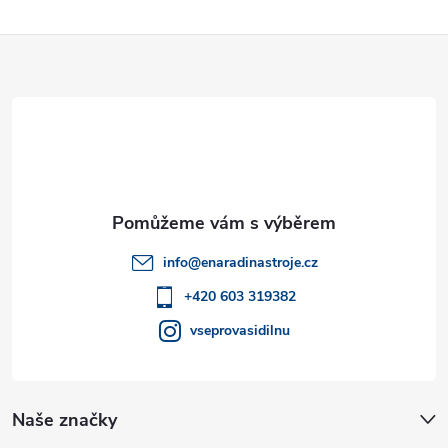
Z
á
p
a
t
info
@
enaradinastroje.cz
í
+420 603 319382
vseprovasidilnu
Naše značky