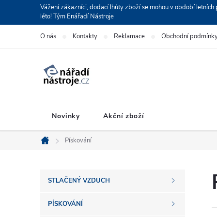
Přejít
Vážení zákazníci, dodací lhůty zboží se mohou v období letní
léto! Tým Enářadí Nástroje
na
obsah
O nás
Kontakty
Reklamace
Obchodní podmínk
Novinky
Akční zboží
Pískování
Domů
P
STLAČENÝ VZDUCH
o
PÍSKOVÁNÍ