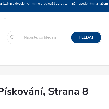
ch prázdnin a dovolených mírně prodloužit oproti termínům uvedeným na naš
y
Podmínky ochrany osobních údajů
Nákup na splátky ESSOX
HLEDAT
Pískování
, Strana 8