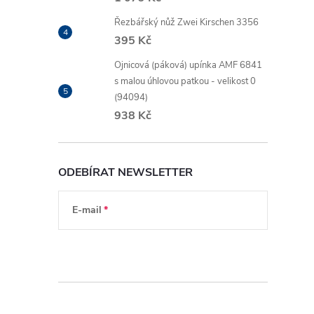
Řezbářský nůž Zwei Kirschen 3356
395 Kč
Ojnicová (páková) upínka AMF 6841
s malou úhlovou patkou - velikost 0
(94094)
938 Kč
ODEBÍRAT NEWSLETTER
E-mail
Vložením e-mailu souhlasíte s
podmínkami
ochrany osobních údajů