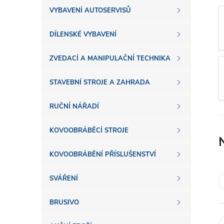
s
VYBAVENÍ AUTOSERVISŮ
t
DÍLENSKÉ VYBAVENÍ
r
ZVEDACÍ A MANIPULAČNÍ TECHNIKA
a
STAVEBNÍ STROJE A ZAHRADA
n
RUČNÍ NÁŘADÍ
n
KOVOOBRÁBĚCÍ STROJE
í
KOVOOBRÁBĚNÍ PŘÍSLUŠENSTVÍ
SVÁŘENÍ
p
BRUSIVO
a