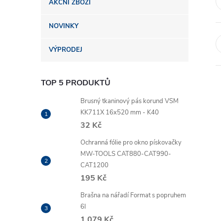
AKČNÍ ZBOŽÍ
n
NOVINKY
e
VÝPRODEJ
l
TOP 5 PRODUKTŮ
Brusný tkaninový pás korund VSM
KK711X 16x520 mm - K40
32 Kč
Ochranná fólie pro okno pískovačky
MW-TOOLS CAT880-CAT990-
CAT1200
195 Kč
Brašna na nářadí Format s popruhem
6l
1 079 Kč