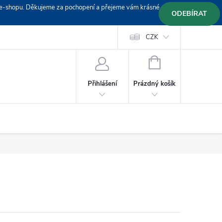
em e-shopu. Děkujeme za pochopení a přejeme vám krásné
ODEBÍRAT
Doprava
Platební podmínky
Platba GoPay
CZK
+420 603 319382
NÁKUPNÍ
KOŠÍK
Prázdný košík
Přihlášení