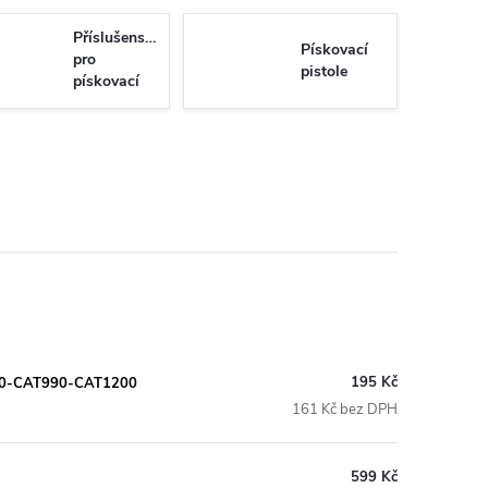
Příslušenství
Pískovací
pro
pistole
pískovací
boxy a
pískovačky
195 Kč
880-CAT990-CAT1200
161 Kč bez DPH
599 Kč