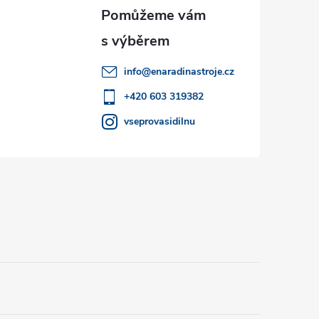
info
@
enaradinastroje.cz
+420 603 319382
vseprovasidilnu