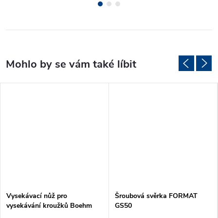
Vysekávací nůž pro
Šroubová svěrka FORMAT
vysekávání kroužků Boehm
GS50
Ø46mm (JLB46)