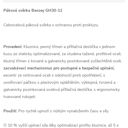
Páková svěrka Bessey GH30-12
Celoocelová páková svěrka s ochranou proti prokluzu.
Provedení:
Kluznice, pevný třmen a přítlačná destička v jednom
kusu ze staticky optimalizované, za studena tažené, profilové oceli,
kluzný třmen z kované a galvanicky pozinkované zušlechtěné oceli,
zacvakávací mechanismus pro postupné a bezpečné upínání,
excentr ze sintrované oceli s odolností proti opotřebení, s
uvolňovací páčkou s plastovým opláštěním, výklopná, tvrzená a
galvanicky pozinkovaná ocelová přítlačná destička, s ergonomicky
tvarované rukojeti.
Použití:
Pro rychlé upnutí s nízkým vynaložením času a síly.
O 10 % vyšší upínací síla díky optimalizaci profilu kluznice, až 5 x