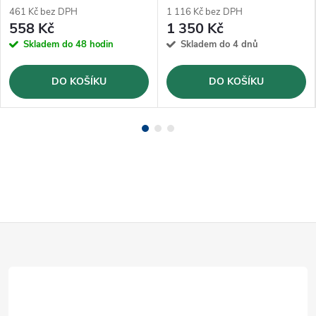
461 Kč bez DPH
1 116 Kč bez DPH
558 Kč
1 350 Kč
Skladem do 48 hodin
Skladem do 4 dnů
DO KOŠÍKU
DO KOŠÍKU
Z
á
p