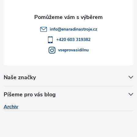
a
t
info
@
enaradinastroje.cz
í
+420 603 319382
vseprovasidilnu
Naše značky
Píšeme pro vás blog
Archiv