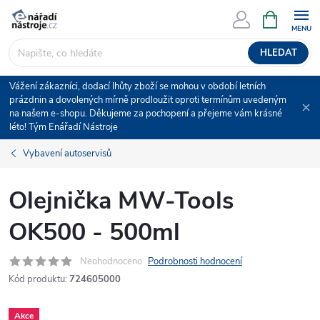
Přejít
NÁKUPNÍ
KOŠÍK
na
obsah
HLEDAT
Vážení zákazníci, dodací lhůty zboží se mohou v období letních
prázdnin a dovolených mírně prodloužit oproti termínům uvedeným
na našem e-shopu. Děkujeme za pochopení a přejeme vám krásné
léto! Tým Enářadí Nástroje
Vybavení autoservisů
Olejnička MW-Tools
OK500 - 500ml
Neohodnoceno
Podrobnosti hodnocení
Kód produktu:
724605000
Akce