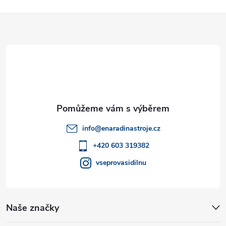
Z
á
p
a
t
info
@
enaradinastroje.cz
í
+420 603 319382
vseprovasidilnu
Naše značky