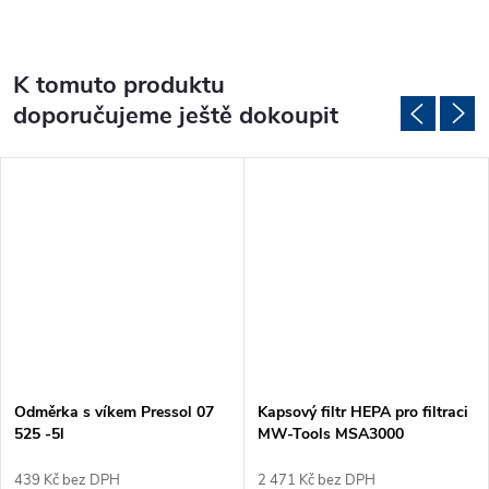
K tomuto produktu
doporučujeme ještě dokoupit
DARMA
Odměrka s víkem Pressol 07
Kapsový filtr HEPA pro filtraci
525 -5l
MW-Tools MSA3000
439 Kč bez DPH
2 471 Kč bez DPH