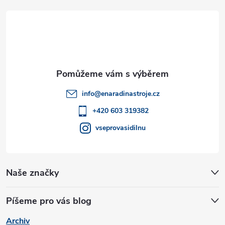
á
p
a
t
info
@
enaradinastroje.cz
í
+420 603 319382
vseprovasidilnu
Naše značky
Píšeme pro vás blog
Archiv