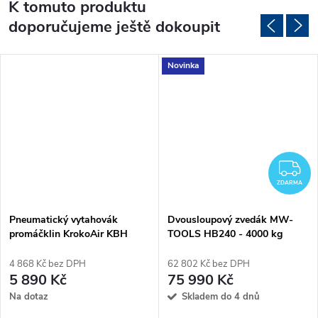
K tomuto produktu
doporučujeme ještě dokoupit
Novinka
Z
ZDARMA
Pneumatický vytahovák
Dvousloupový zvedák MW-
promáčklin KrokoAir KBH
TOOLS HB240 - 4000 kg
4 868 Kč bez DPH
62 802 Kč bez DPH
5 890 Kč
75 990 Kč
Na dotaz
Skladem do 4 dnů