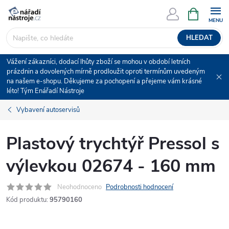
Přejít
NÁKUPNÍ
KOŠÍK
na
obsah
HLEDAT
Vážení zákazníci, dodací lhůty zboží se mohou v období letních
prázdnin a dovolených mírně prodloužit oproti termínům uvedeným
na našem e-shopu. Děkujeme za pochopení a přejeme vám krásné
léto! Tým Enářadí Nástroje
Vybavení autoservisů
Plastový trychtýř Pressol s
výlevkou 02674 - 160 mm
Neohodnoceno
Podrobnosti hodnocení
Kód produktu:
95790160