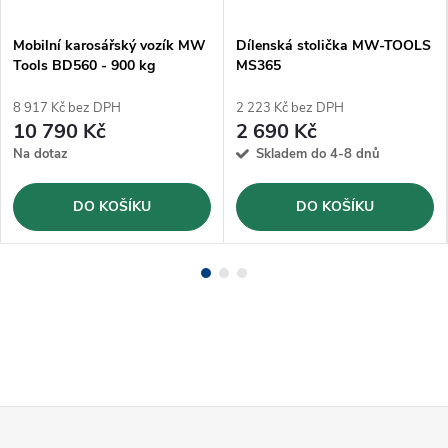
Mobilní karosářský vozík MW
Dílenská stolička MW-TOOLS
Tools BD560 - 900 kg
MS365
8 917 Kč bez DPH
2 223 Kč bez DPH
10 790 Kč
2 690 Kč
Na dotaz
Skladem do 4-8 dnů
DO KOŠÍKU
DO KOŠÍKU
Z