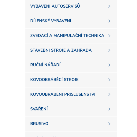
s
VYBAVENÍ AUTOSERVISŮ
t
DÍLENSKÉ VYBAVENÍ
r
ZVEDACÍ A MANIPULAČNÍ TECHNIKA
a
STAVEBNÍ STROJE A ZAHRADA
n
RUČNÍ NÁŘADÍ
n
KOVOOBRÁBĚCÍ STROJE
í
KOVOOBRÁBĚNÍ PŘÍSLUŠENSTVÍ
SVÁŘENÍ
p
BRUSIVO
a