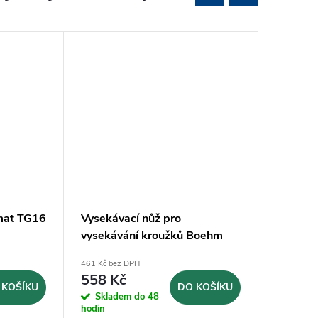
mat TG16
Vysekávací nůž pro
Šroubov
vysekávání kroužků Boehm
GZF40-
Ø42mm (JLB42)
461 Kč bez DPH
979 Kč bez
558 Kč
1 184
 KOŠÍKU
DO KOŠÍKU
Skladem do 48
Sklad
hodin
dnů