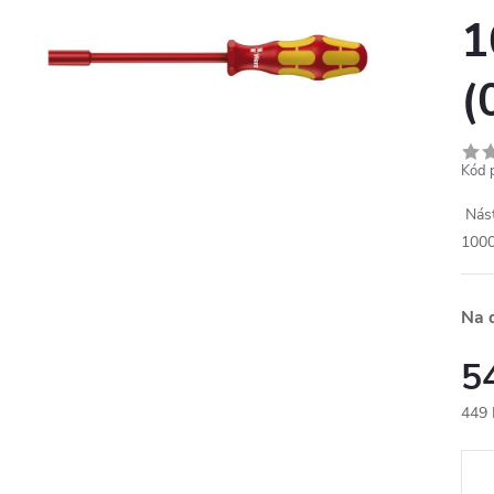
1
(
Kód 
Nást
1000
Na 
5
449 
Měr
cena