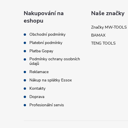
á
Nakupování na
Naše značky
eshopu
p
Značky MW-TOOLS
Obchodní podmínky
BAMAX
a
Platební podmínky
TENG TOOLS
t
Platba Gopay
Podmínky ochrany osobních
údajů
í
Reklamace
Nákup na splátky Essox
Kontakty
Doprava
Profesionální servis