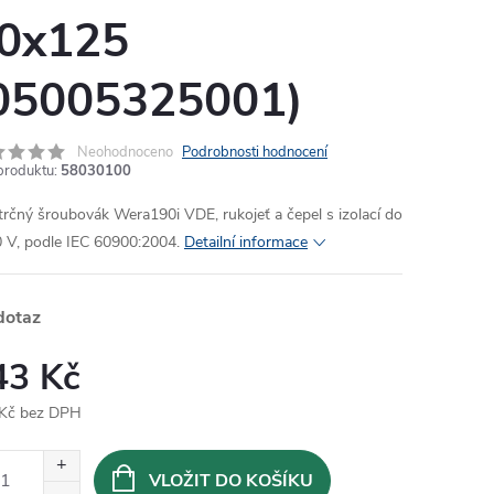
0x125
05005325001)
Neohodnoceno
Podrobnosti hodnocení
produktu:
58030100
rčný šroubovák Wera190i VDE, rukojeť a čepel s izolací do
 V, podle IEC 60900:2004.
Detailní informace
dotaz
43 Kč
Kč bez DPH
ná
:
VLOŽIT DO KOŠÍKU