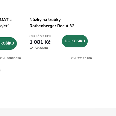
RMAT s
Nůžky na trubky
Vysekáv
ojetí
Rothenberger Rocut 32
vysekáv
(5.5090E)
Ø56mm 
893 Kč bez DPH
1 052 Kč b
1 081 Kč
DO KOŠÍKU
1 273
 KOŠÍKU
Skladem
Na dotaz
Kód:
50860050
Kód:
72120180