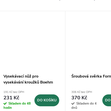
Vysekávací nůž pro
Šroubová svěrka For
vysekávání kroužků Boehm
Ø2mm (JLB2)
191 Kč bez DPH
306 Kč bez DPH
231 Kč
370 Kč
DO KOŠÍKU
DO
Skladem do 48
Skladem do 4
hodin
dnů