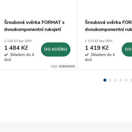
Šroubová svěrka FORMAT s
Šroubová svěrka FO
dvoukomponentní rukojetí
dvoukomponentní ruk
TGF60-2K
TGF50-2K
1 226 Kč bez DPH
1 173 Kč bez DPH
1 484 Kč
1 419 Kč
DO KOŠÍKU
DO
Skladem do 4
Skladem do 4
dnů
dnů
Kód:
50860060