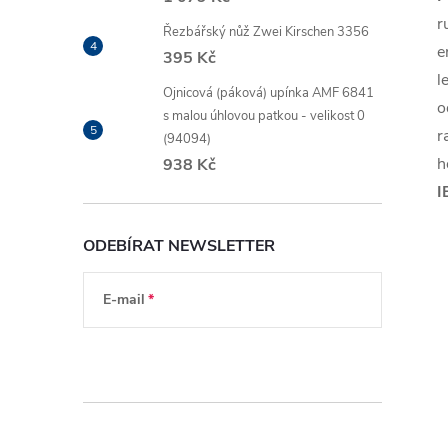
r
Řezbářský nůž Zwei Kirschen 3356
e
395 Kč
l
Ojnicová (páková) upínka AMF 6841
o
s malou úhlovou patkou - velikost 0
r
(94094)
h
938 Kč
I
ODEBÍRAT NEWSLETTER
E-mail
Vložením e-mailu souhlasíte s
podmínkami
ochrany osobních údajů