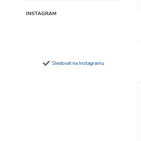
Kód:
78020010
Kód:
51340020
INSTAGRAM
Sledovat na Instagramu