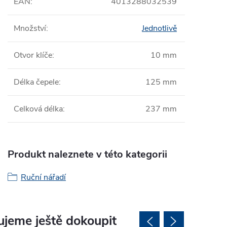
EAN
:
4013288032539
Množství
:
Jednotlivě
Otvor klíče
:
10 mm
Délka čepele
:
125 mm
Celková délka
:
237 mm
Produkt naleznete v této kategorii
Ruční nářadí
jeme ještě dokoupit