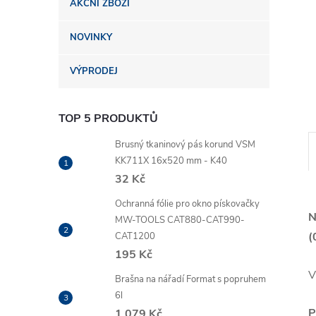
AKČNÍ ZBOŽÍ
n
NOVINKY
e
VÝPRODEJ
l
TOP 5 PRODUKTŮ
Brusný tkaninový pás korund VSM
KK711X 16x520 mm - K40
32 Kč
Ochranná fólie pro okno pískovačky
N
MW-TOOLS CAT880-CAT990-
(
CAT1200
195 Kč
V
Brašna na nářadí Format s popruhem
6l
P
1 079 Kč