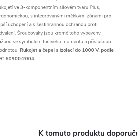
ukojetí ve 3-komponentním silovém tvaru Plus,
rgonomickou, s integrovanými měkkými zónami pro
epší uchopení a s šestihrannou ochranou proti
dvalení. Šroubováky jsou kromě toho vybaveny
ažbou se symbolem točivého momentu a příslušnou
odnotou.
Rukojeť a čepel s izolací do 1000 V, podle
EC 60900:2004.
K tomuto produktu doporuču