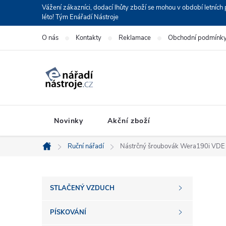
Přejít
Vážení zákazníci, dodací lhůty zboží se mohou v období letní
léto! Tým Enářadí Nástroje
na
obsah
O nás
Kontakty
Reklamace
Obchodní podmínk
Novinky
Akční zboží
Ruční nářadí
Nástrčný šroubovák Wera190i VD
Domů
P
STLAČENÝ VZDUCH
o
PÍSKOVÁNÍ