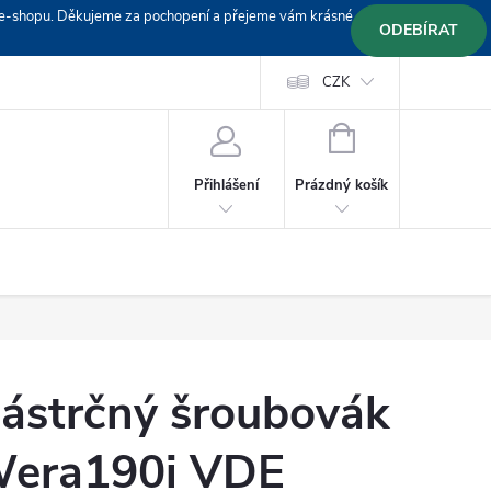
em e-shopu. Děkujeme za pochopení a přejeme vám krásné
ODEBÍRAT
Doprava
Platební podmínky
Platba GoPay
CZK
+420 603 319382
NÁKUPNÍ
KOŠÍK
Prázdný košík
Přihlášení
ástrčný šroubovák
era190i VDE