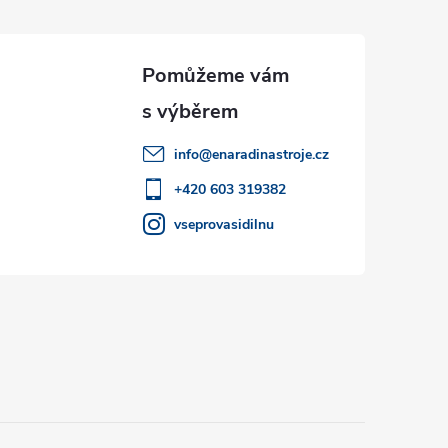
info
@
enaradinastroje.cz
+420 603 319382
vseprovasidilnu