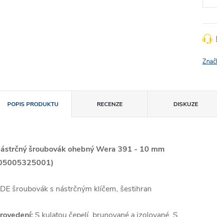
Znač
POPIS PRODUKTU
RECENZE
DISKUZE
ástrčný šroubovák ohebný Wera 391 - 10 mm
05005325001)
DE šroubovák s nástrčným klíčem, šestihran
rovedení:
S kulatou čepelí, brunované a izolované. S