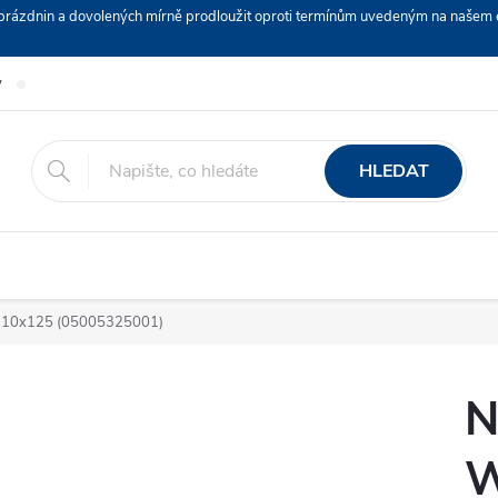
ch prázdnin a dovolených mírně prodloužit oproti termínům uvedeným na naš
y
Podmínky ochrany osobních údajů
Nákup na splátky ESSOX
HLEDAT
E 10x125 (05005325001)
N
W