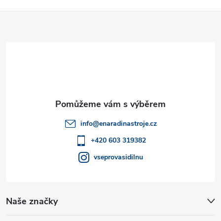
Z
á
p
a
t
info
@
enaradinastroje.cz
í
+420 603 319382
vseprovasidilnu
Naše značky