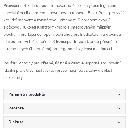
Provedení:
S kulatou pochromovanou čepelí z vysoce legované
speciální oceli a hrotem s povrchovou úpravou Black Point pro vyšší
krouticí moment a rozměrovou přesnost. S ergonomickou 2-
složkovou rukojetí Kraftform-Micro s integrovaným měkkými
plochami pro lepší uchopení, ochranou proti odkutálení a otočnou
hlavou pro rychlé zatočení. S
koncepcí tří zón
(zónou přesného,
silného a rychlého otáčení) pro ergonomicky lepší manipulaci.
Použití:
Vhodný pro přesné, účinné a časově úsporné šroubování.
Ideální pro citlivé nastavovací práce, např. použitelný v oblasti
elektroniky.
Parametry produktu
Recenze
Diskuse